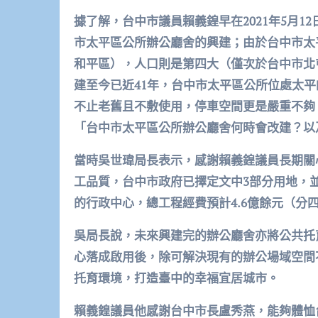
據了解，台中市議員賴義鍠早在2021年5月
市太平區公所辦公廳舍的興建；由於台中市太
和平區），人口則是第四大（僅次於台中市北屯
建至今已近41年，台中市太平區公所位處太平
不止老舊且不敷使用，停車空間更是嚴重不夠
「台中市太平區公所辦公廳舍何時會改建？以
當時吳世瑋局長表示，感謝賴義鍠議員長期關
工品質，台中市政府已擇定文中3部分用地，
的行政中心，總工程經費預計4.6億餘元（分
吳局長說，未來興建完的辦公廳舍亦將公共托
心落成啟用後，除可解決現有的辦公場域空間
托育環境，打造臺中的幸福宜居城市。
賴義鍠議員他感謝台中市長盧秀燕，能夠體恤