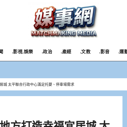
聞
.影視.娛樂
.政治
.產經
.文教
.影音
.運
居城 太平聯合行政中心滿足托嬰、停車場需求
地方打造幸福宜居城 太