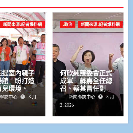
新聞來源:記者爆料網
.政治
新聞來源:記者爆料網
純提室內親子
何欣純競委會正式
場館 盼打造
成軍 蘇嘉全任總
育兒環境、回
召、蔡其昌任副召
溫生活需求
集人力拚台中市長
聯訪中心
8 月
新聞聯訪中心
8 月
勝選
2, 2026