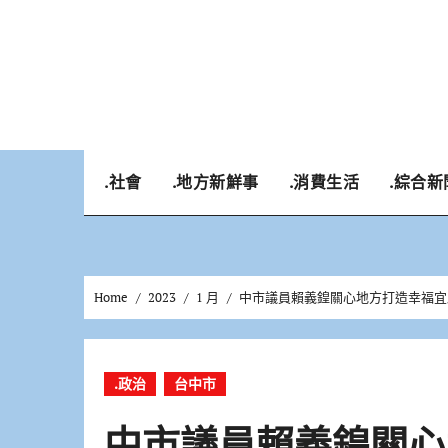
Skip
to
content
.社會
.地方新鮮事
.消費生活
.綜合新
Home
2023
1 月
中市議員賴義鍠關心地方打造幸福宜
.政治
台中市
中市議員賴義鍠關心