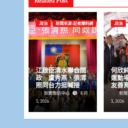
Related Post
.政治
新聞來源:記者爆料網
.政治
江啟臣清水聯合問
何欣
政 盧秀燕、張清
運動
照同台力挺喊接棒
友善
拚國際臺中
應高
新聞聯訪中心
8 月
新聞
3, 2026
3, 2026