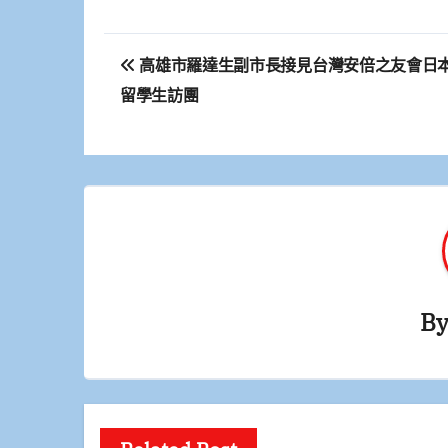
文
高雄市羅達生副市長接見台灣安倍之友會日
章
留學生訪團
導
覽
B