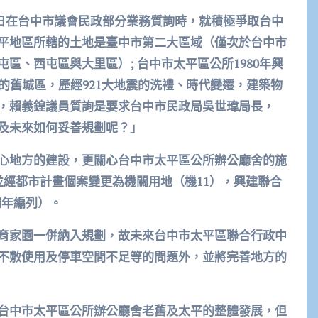
12日在台中市議會民政部分業務質詢時，就積極爭取台中
平地區所轄的土地是臺中市第二大區域（僅次於台中市
區、西屯區與大里區）; 台中市太平區公所1980年興
的舊城區，歷經921大地震的洗禮、時代變遷，建築物
，賴義鍠議員質詢是要求台中市民政局吳世瑋局長，
及未來如何妥善規劃呢？」
心地方的建設，更關心台中市太平區公所辦公廳舍的施
並經都市計畫個案變更為機關用地（機11），興建聯合
四年編列）。
育家園一併納入規劃，故未來台中市太平區聯合行政中
不敷使用及停車空間不足等的問題外，並將完善地方的
台中市太平區公所辦公廳舍老舊及太平的整體發展，但