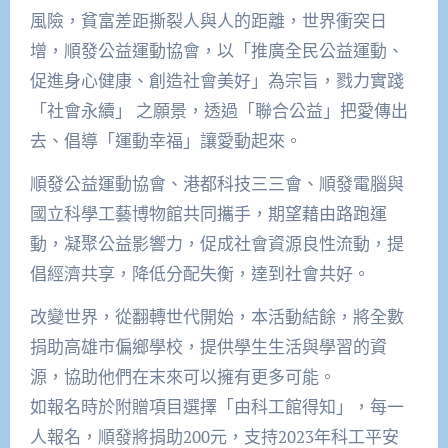
風險，貧富差距撕裂人與人的距離，世界衝突日
增，順發公益運動協會，以「推廣全民公益運動、
促進身心健康、創造社會美好」為宗旨，戮力實踐
「社會永續」 之願景，透過「聯合公益」把愛傳出
去、倡導「運動幸福」讓愛動起來。
順發公益運動協會、港都科技三三會、順發電腦與
國立科學工藝博物館共同攜手，期望藉由路跑運
動，凝聚公益影響力，促成社會資源良性流動，提
倡經濟共享，降低分配失衡，達到社會共好。
改變世界，從翻轉世代開始，本活動結餘，將全數
捐助高雄市偏鄉學校，提供學生生活與學習的資
源，協助他們在末來可以擁有更多可能。
如報名時於附贈項目選擇「由科工館得知」，每一
人報名，順發將捐助200元，支持2023年科工平安