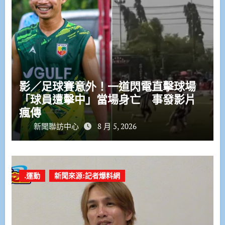
影／足球賽意外！一道閃電直擊球場
「球員遭擊中」當場身亡 事發影片
瘋傳
新聞聯訪中心
8 月 5, 2026
.運動
新聞來源:記者爆料網