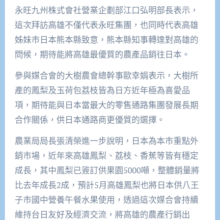
永旺九州株式會社營業企劃部江口弘明部長表示，
這次拜訪高雄不僅代表永旺集團，也同時代表高雄
姊妹市日本熊本縣致意，熊本縣知事轉達對高雄的
問候，期待能將高雄最優質的農產品銷往日本。
參與媒合會的大樹農會總幹事歐幸娟表示，大樹所
產的鳳梨及玉荷包荔枝皆為日方近年極為喜愛品
項，期待能與日本當最大的零售通路集團發展長期
合作關係，供日本通路商更優質的選擇。
農業局局長張清榮進一步說明，日本為本市重點外
銷市場，近年來高雄鳳梨、荔枝、香蕉等皆有穩定
成長，其中鳳梨已簽訂供果園5000噸，整體銷量將
比去年成長2成，預計5月高雄鳳梨也將日本供八王
子市國中營養午餐水果使用，透過這次媒合會持續
維持台日友好及經濟交流，將高雄的農產行銷出