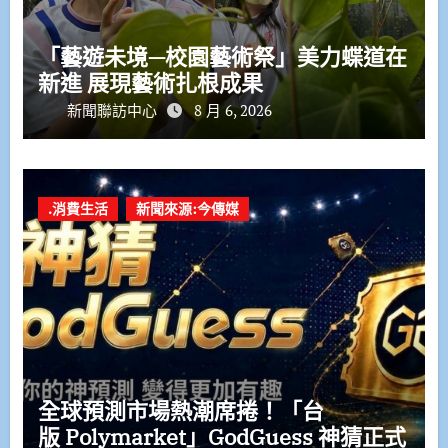
「藝遊未境—校園藝術祭」美力蝶道在
新進 展現藝術扎根成果
新聞聯訪中心
8 月 6, 2026
.消費生活
新聞來源:今傳媒
全球預測市場熱潮席捲！「台
版 Polymarket」GodGuess 神猜正式