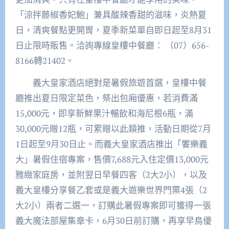
「涼拌藤椒香妃鮑」兼具酸辣香甜的滋味，炎熱夏
日，清爽餐點更開胃，夏季新菜單自即日起至8月31
日止限時販售。洽詢專線皇樓中餐廳： （07）656-
8166轉21402。
義大皇家酒店絕對是暑假旅遊首選，皇樓中餐
廳推出夏日限定菜色，祭出包廂優惠，若消費滿
15,000元，即享新鮮果汁暢飲和海尼根6瓶，滿
30,000元贈12瓶，可累贈以此類推，活動日期從7月
1日起至9月30日止。而義大皇家酒店推出「饗樂義
大」暑假住宿專案，售價7,688元入住定價13,000元
雅緻家庭房，並附翌日早餐四客（2大2小），以及
義大皇樓分享餐乙套或是義大遊樂世界門票4張（2
大2小）兩者二選一，訂購此暑假專案即可獲得一張
義大魔法部屋集章卡，6月30日前訂購，再享早鳥優