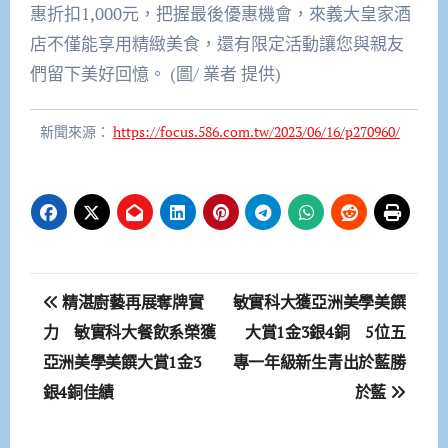
惠折扣1,000元，把握最後優惠機會，來義大皇家酒
店不僅能享用精緻美食，還有限定活動讓您與親友
們留下美好回憶。 (圖/ 業者 提供)
新聞來源：
https://focus.586.com.tw/2023/06/16/p270960/
文
精湛廚藝再展奪牌實
敏實科大獲亞洲美學美饌
章
力 敏實科大餐飲系榮獲
大賞1金3銀4銅 5位五
亞洲美學美饌大賞1金3
專一年級新生青出於藍勝
導
銀4銅佳績
於藍
覽