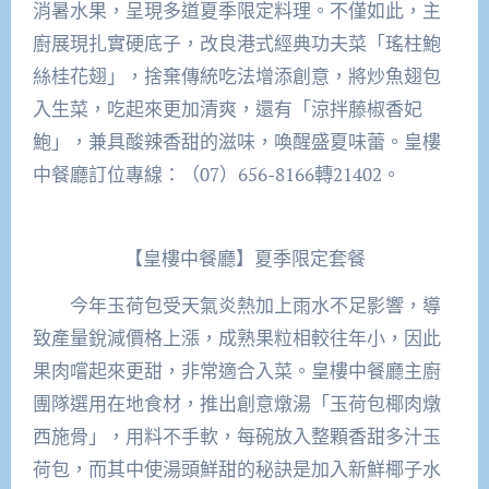
消暑水果，呈現多道夏季限定料理。不僅如此，主
廚展現扎實硬底子，改良港式經典功夫菜「瑤柱鮑
絲桂花翅」，捨棄傳統吃法增添創意，將炒魚翅包
入生菜，吃起來更加清爽，還有「涼拌藤椒香妃
鮑」，兼具酸辣香甜的滋味，喚醒盛夏味蕾。皇樓
中餐廳訂位專線：（07）656-8166轉21402。
【皇樓中餐廳】夏季限定套餐
今年玉荷包受天氣炎熱加上雨水不足影響，導
致產量銳減價格上漲，成熟果粒相較往年小，因此
果肉嚐起來更甜，非常適合入菜。皇樓中餐廳主廚
團隊選用在地食材，推出創意燉湯「玉荷包椰肉燉
西施骨」，用料不手軟，每碗放入整顆香甜多汁玉
荷包，而其中使湯頭鮮甜的秘訣是加入新鮮椰子水