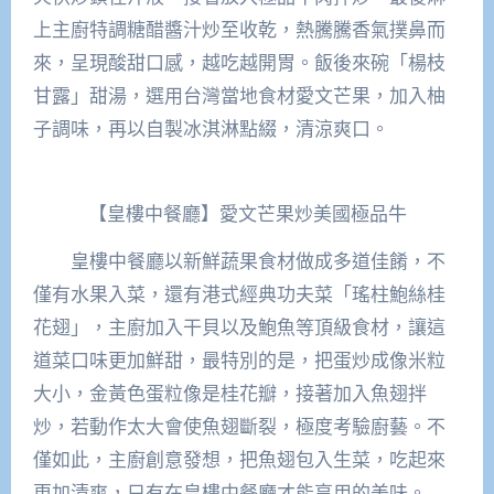
上主廚特調糖醋醬汁炒至收乾，熱騰騰香氣撲鼻而
來，呈現酸甜口感，越吃越開胃。飯後來碗「楊枝
甘露」甜湯，選用台灣當地食材愛文芒果，加入柚
子調味，再以自製冰淇淋點綴，清涼爽口。
【皇樓中餐廳】愛文芒果炒美國極品牛
皇樓中餐廳以新鮮蔬果食材做成多道佳餚，不
僅有水果入菜，還有港式經典功夫菜「瑤柱鮑絲桂
花翅」，主廚加入干貝以及鮑魚等頂級食材，讓這
道菜口味更加鮮甜，最特別的是，把蛋炒成像米粒
大小，金黃色蛋粒像是桂花瓣，接著加入魚翅拌
炒，若動作太大會使魚翅斷裂，極度考驗廚藝。不
僅如此，主廚創意發想，把魚翅包入生菜，吃起來
更加清爽，只有在皇樓中餐廳才能享用的美味。