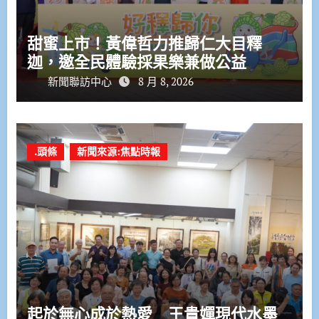
甜蜜上市！黃偉哲力推歸仁大目釋
迦，邀全民體驗採果樂兼做公益
新聞聯訪中心
8 月 8, 2026
.頭條
新聞來源:焦點時報
起於無心成於熱愛 王貴嬋現代水墨