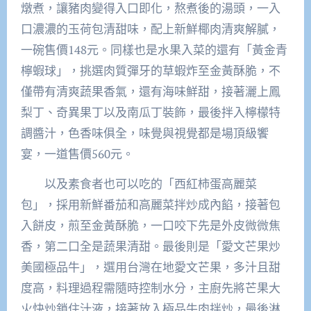
燉煮，讓豬肉變得入口即化，熬煮後的湯頭，一入
口濃濃的玉荷包清甜味，配上新鮮椰肉清爽解膩，
一碗售價148元。同樣也是水果入菜的還有「黃金青
檸蝦球」，挑選肉質彈牙的草蝦炸至金黃酥脆，不
僅帶有清爽蔬果香氣，還有海味鮮甜，接著灑上鳳
梨丁、奇異果丁以及南瓜丁裝飾，最後拌入檸檬特
調醬汁，色香味俱全，味覺與視覺都是場頂級饗
宴，一道售價560元。
以及素食者也可以吃的「西紅柿蛋高麗菜
包」，採用新鮮番茄和高麗菜拌炒成內餡，接著包
入餅皮，煎至金黃酥脆，一口咬下先是外皮微微焦
香，第二口全是蔬果清甜。最後則是「愛文芒果炒
美國極品牛」，選用台灣在地愛文芒果，多汁且甜
度高，料理過程需隨時控制水分，主廚先將芒果大
火快炒鎖住汁液，接著放入極品牛肉拌炒，最後淋