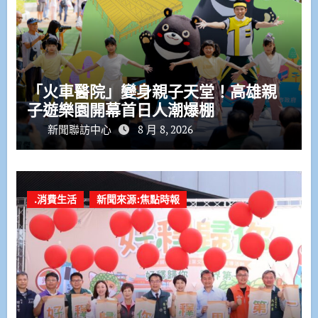
「火車醫院」變身親子天堂！高雄親
子遊樂園開幕首日人潮爆棚
新聞聯訪中心
8 月 8, 2026
.消費生活
新聞來源:焦點時報