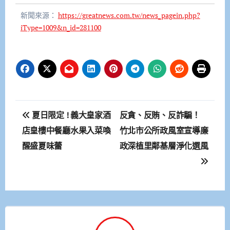
新聞來源：
https://greatnews.com.tw/news_pagein.php?
iType=1009&n_id=281100
文
夏日限定 ! 義大皇家酒
反貪、反賄、反詐騙！
章
店皇樓中餐廳水果入菜喚
竹北市公所政風室宣導廉
醒盛夏味蕾
政深植里鄰基層淨化選風
導
覽