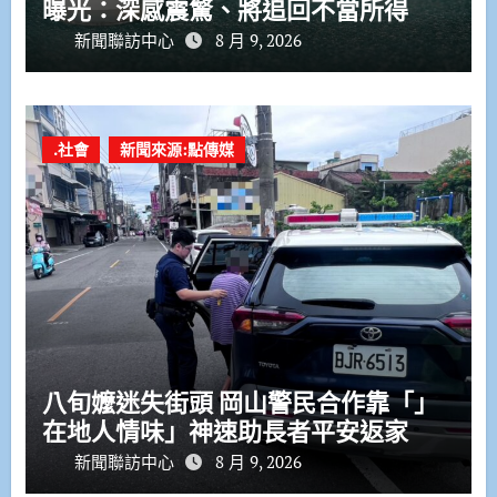
曝光：深感震驚、將追回不當所得
新聞聯訪中心
8 月 9, 2026
.社會
新聞來源:點傳媒
八旬嬤迷失街頭 岡山警民合作靠「」
在地人情味」神速助長者平安返家
新聞聯訪中心
8 月 9, 2026