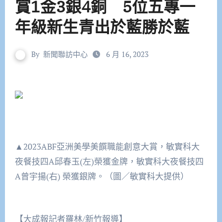
賞1金3銀4銅 5位五專一
年級新生青出於藍勝於藍
By
新聞聯訪中心
6 月 16, 2023
▲2023ABF亞洲美學美饌職能創意大賞，敏實科大
夜餐技四A邱春玉(左)榮獲金牌，敏實科大夜餐技四
A曾宇揚(右) 榮獲銀牌。（圖／敏實科大提供）
【大成報記者羅林/新竹報導】