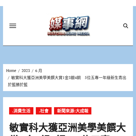
Skip
to
content
Home
2023
6 月
敏實科大獲亞洲美學美饌大賞1金3銀4銅 5位五專一年級新生青出
於藍勝於藍
.消費生活
.社會
新聞來源:大成報
敏實科大獲亞洲美學美饌大