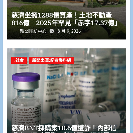
慈濟坐擁1288億資產！土地不動產
816億 2025年罕見「赤字17.37億」
新聞聯訪中心
8 月 9, 2026
.社會
新聞來源:記者爆料網
慈濟BNT採購案10.6億遭詐！內部信