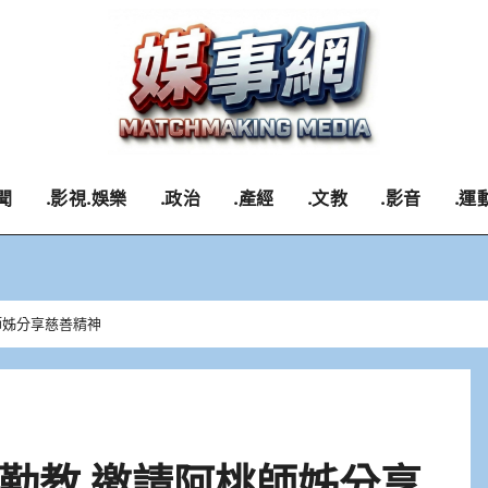
聞
.影視.娛樂
.政治
.產經
.文教
.影音
.運
師姊分享慈善精神
勤教 邀請阿桃師姊分享