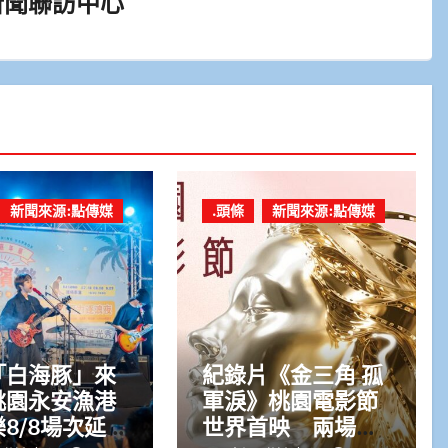
新聞聯訪中心
新聞來源:點傳媒
.頭條
新聞來源:點傳媒
「白海豚」來
紀錄片《金三角 孤
桃園永安漁港
軍淚》桃園電影節
8/8場次延期
世界首映 兩場次