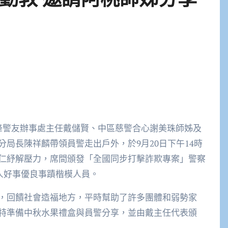
峰警友辦事處主任戴儲賢、中區慈警合心謝美珠師姊及
局長陳祥麟帶領員警走出戶外，於9月20日下午14時
仁紓解壓力，席間頒發「全國同步打擊詐欺專案」警察
好人好事優良事蹟楷模人員。
，回饋社會造福地方，平時幫助了許多團體和弱勢家
特準備中秋水果禮盒與員警分享，並由戴主任代表頒