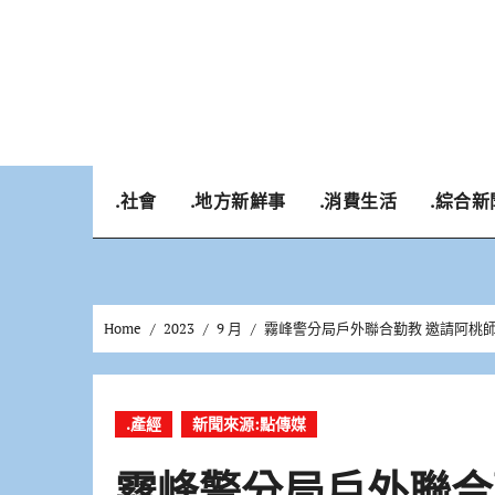
Skip
to
content
.社會
.地方新鮮事
.消費生活
.綜合新
Home
2023
9 月
霧峰警分局戶外聯合勤教 邀請阿桃
.產經
新聞來源:點傳媒
霧峰警分局戶外聯合