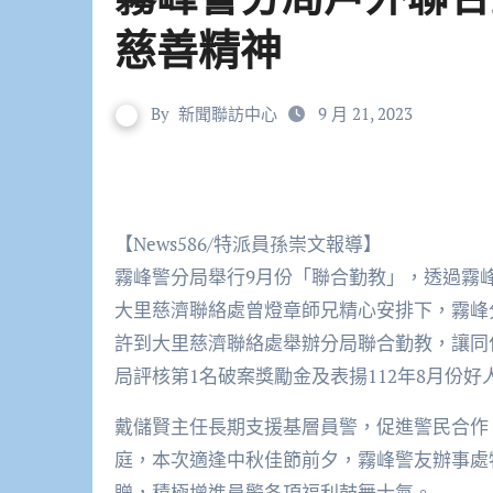
慈善精神
By
新聞聯訪中心
9 月 21, 2023
【News586/特派員孫崇文報導】
霧峰警分局舉行9月份「聯合勤教」，透過霧
大里慈濟聯絡處曾燈章師兄精心安排下，霧峰分
許到大里慈濟聯絡處舉辦分局聯合勤教，讓同
局評核第1名破案獎勵金及表揚112年8月份
戴儲賢主任長期支援基層員警，促進警民合作
庭，本次適逢中秋佳節前夕，霧峰警友辦事處
贈，積極增進員警各項福利鼓舞士氣。