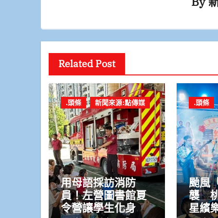
By
Related Post
.頭條
新聞來源:點傳媒
.頭條
用母語採訪消防
颱風
員！左營圖書館夏
襲 
令營讓學生化身在
星繽樂