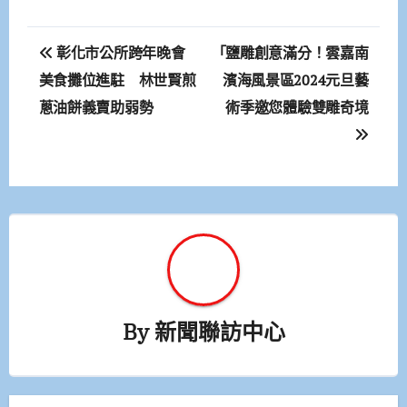
文
彰化市公所跨年晚會
「鹽雕創意滿分！雲嘉南
章
美食攤位進駐 林世賢煎
濱海風景區2024元旦藝
蔥油餅義賣助弱勢
術季邀您體驗雙雕奇境
導
覽
By
新聞聯訪中心