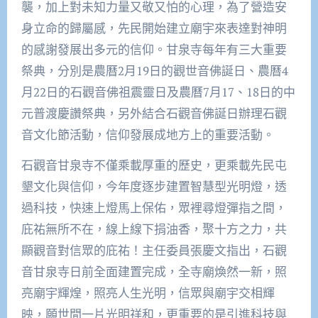
襲，加上對未知力量又敬又怕的心理，為了營造安
身立命的歸屬感，先民開始建立廟宇來表達對神明
的感謝發展出多元的信仰。甘泉寺每年有三大重要
祭典，分別是農曆2月19日的觀世音佛誕日、農曆4
月22日的石觀音佛祖震靈日及農曆7月17、18日的中
元普渡慶讚祭典，另外結合石觀音佛誕日辦理石觀
音文化節活動，信仰發展成地方上的重要活動。
石觀音甘泉寺不僅乘載厚重的歷史，更乘載先民屯
墾文化與信仰，今年度逐步建置智慧型光明燈，透
過科技，快速上燈馬上保佑，眾裡尋燈彈指之間，
庇祐無所不在，線上線下捐油香，聚十方之力，共
顯觀音對信眾的庇祐！主任委員張慶文指出，石觀
音甘泉寺日前全面建置完成，全寺廟煥然一新，照
亮廟宇輝煌，照亮人生光明，信眾與廟宇交相輝
映，願世間一片光明祥和，更重要的是引進科技與