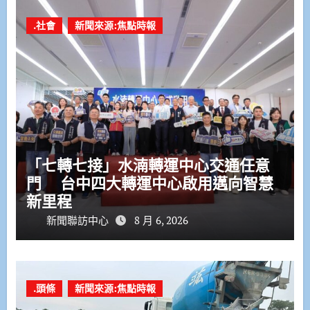
.社會
新聞來源:焦點時報
「七轉七接」水湳轉運中心交通任意
門 台中四大轉運中心啟用邁向智慧
新里程
新聞聯訪中心
8 月 6, 2026
.頭條
新聞來源:焦點時報