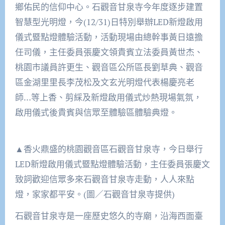
鄉佑民的信仰中心。石觀音甘泉寺今年度逐步建置
智慧型光明燈，今(12/31)日特別舉辦LED新燈啟用
儀式暨點燈體驗活動，活動現場由總幹事黃日遠擔
任司儀，主任委員張慶文領貴賓立法委員黃世杰、
桃園市議員許更生、觀音區公所區長劉草典、觀音
區金湖里里長李茂松及文玄光明燈代表楊慶亮老
師…等上香、剪綵及新燈啟用儀式炒熱現場氣氛，
啟用儀式後貴賓與信眾至體驗區體驗典燈。
▲香火鼎盛的桃園觀音區石觀音甘泉寺，今日舉行
LED新燈啟用儀式暨點燈體驗活動，主任委員張慶文
致詞歡迎信眾多來石觀音甘泉寺走動，人人來點
燈，家家都平安。(圖／石觀音甘泉寺提供)
石觀音甘泉寺是一座歷史悠久的寺廟，沿海西面臺