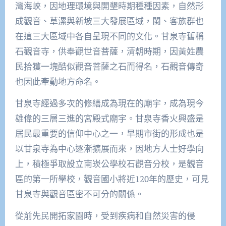
灣海峽，因地理環境與開墾時期種種因素，自然形
成觀音、草漯與新坡三大發展區域，閩、客族群也
在這三大區域中各自呈現不同的文化。甘泉寺舊稱
石觀音寺，供奉觀世音菩薩，清朝時期，因黃姓農
民拾獲一塊酷似觀音菩薩之石而得名，石觀音傳奇
也因此牽動地方命名。
甘泉寺經過多次的修繕成為現在的廟宇，成為現今
雄偉的三層三進的宮殿式廟宇。甘泉寺香火興盛是
居民最重要的信仰中心之一，早期市街的形成也是
以甘泉寺為中心逐漸擴展而來，因地方人士好學向
上，積極爭取設立南崁公學校石觀音分校，是觀音
區的第一所學校，觀音國小將近120年的歷史，可見
甘泉寺與觀音區密不可分的關係。
從前先民開拓家園時，受到疾病和自然災害的侵