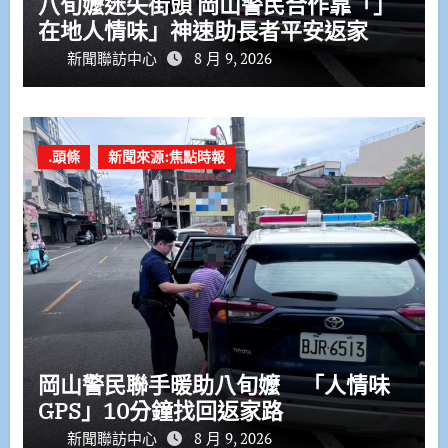
八旬嬤迷失街頭 岡山警民合作靠「」
在地人情味」神速助長者平安返家
新聞聯訪中心
8 月 9, 2026
.頭條
新聞來源:焦點時報
岡山警民聯手暖助八旬嬤 「人情味
GPS」10分鐘找回返家路
新聞聯訪中心
8 月 9, 2026