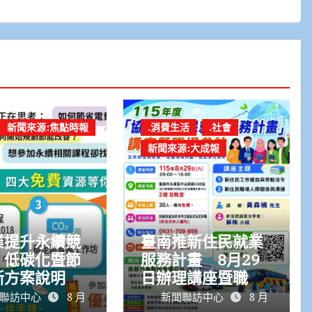
新聞來源:焦點時報
.消費生活
.社會
新聞來源:大成報
業提升永續競
臺南推新住民就業
 低碳化暨節
服務計畫 8月29
斷方案說明會
日辦理講座暨職場
8花蓮登場
參訪
聯訪中心
8 月
新聞聯訪中心
8 月