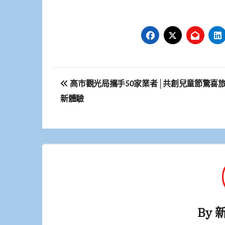
文
高市觀光局攜手50家業者│共創兒童節驚喜
章
新體驗
導
覽
By