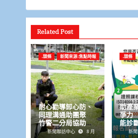
Related Post
.頭條
新聞來源:焦點時報
.頭條
耐心勸導卸心防、
助產
同理溝通助團聚
爭力
竹警二分局協助滯
能診
留在外男子返家
8/1
新聞聯訪中心
8 月
新聞