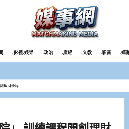
聞
.影視.娛樂
.政治
.產經
.文教
.影音
.運
開創理財新局
學院」 訓練課程開創理財