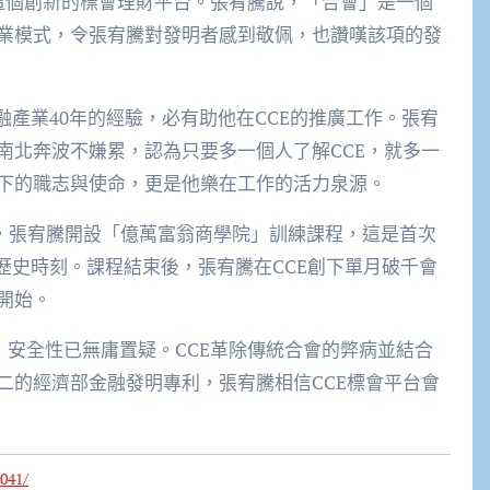
所」這個創新的標會理財平台。張宥騰說，「合會」是一個
業模式，令張宥騰對發明者感到敬佩，也讚嘆該項的發
融產業40年的經驗，必有助他在CCE的推廣工作。張宥
南北奔波不嫌累，認為只要多一個人了解CCE，就多一
下的職志與使命，更是他樂在工作的活力泉源。
當天，張宥騰開設「億萬富翁商學院」訓練課程，這是首次
歷史時刻。課程結束後，張宥騰在CCE創下單月破千會
開始。
驗，安全性已無庸置疑。CCE革除傳統合會的弊病並結合
二的經濟部金融發明專利，張宥騰相信CCE標會平台會
041/