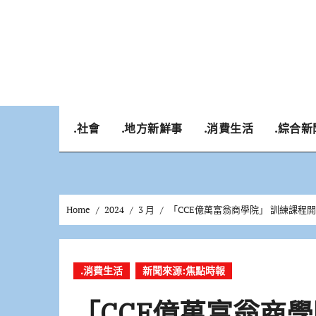
Skip
to
content
.社會
.地方新鮮事
.消費生活
.綜合新
Home
2024
3 月
「CCE億萬富翁商學院」 訓練課程
.消費生活
新聞來源:焦點時報
「CCE億萬富翁商