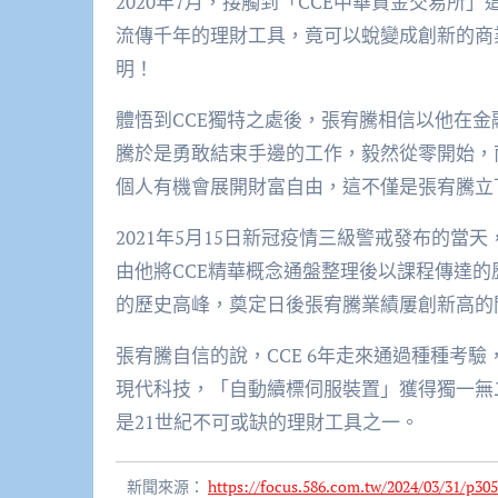
2020年7月，接觸到「CCE中華資金交易
流傳千年的理財工具，竟可以蛻變成創新的商
明！
體悟到CCE獨特之處後，張宥騰相信以他在金
騰於是勇敢結束手邊的工作，毅然從零開始，
個人有機會展開財富自由，這不僅是張宥騰立
2021年5月15日新冠疫情三級警戒發布的
由他將CCE精華概念通盤整理後以課程傳達的
的歷史高峰，奠定日後張宥騰業績屢創新高的
張宥騰自信的說，CCE 6年走來通過種種考
現代科技，「自動續標伺服裝置」獲得獨一無
是21世紀不可或缺的理財工具之一。
新聞來源：
https://focus.586.com.tw/2024/03/31/p305