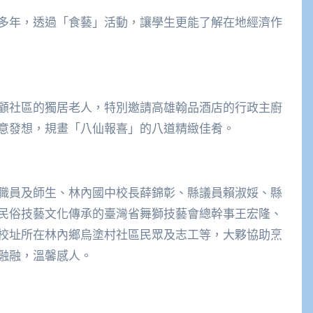
多年，透過「食藝」活動，讓學生更能了解在地經濟作
顧社區的獨居老人，特別邀請高雄翰品酒店的行政主廚
意發想，規畫「八仙報喜」的八道精緻佳肴。
職員及師生、林內國中校長薛錦彰、縣議員賴淑娞、縣
民俗技藝文化傳承的臺灣省舞獅技藝會總幹事王宏隆、
校址所在林內鄉烏塗村社區民眾及志工等，大夥協助烹
融融，溫馨感人。