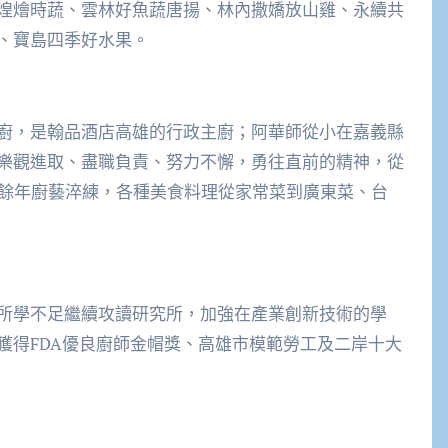
煌燴時蔬、雲林好魚蔬唐揚、林內撒嬌放山雞、永續共
、寶島四季好水果。
廚，是翰品酒店高雄的行政主廚；阿華師從小在嘉義縣
樂觀進取、盡職負責、努力不懈，勇往直前的精神，從
0餘年廚藝淬練，各種美食料理從家常菜到廣東菜、台
所學不足繼續攻讀研究所，加強在產業創新技術的學
獲得FDA優良廚師金帽獎、高雄市模範勞工及二岸十大