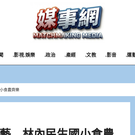
聞
.影視.娛樂
.政治
.產經
.文教
.影音
.運
小食農齊樂
藝 林內民生國小食農