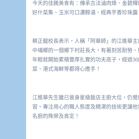
今天的佳餚美食有：傳承古法滷肉燥、金碧輝
好什菜集、玉米可口濃醇湯、經典芋香珍珠露
蔡正龍校長表示，人稱「阿華師」的江進華主
中埔鄉的一個鄉下村莊長大，有著刻苦耐勞、
年輕就開始累積豐厚扎實的功夫底子，經過3
菜、港式海鮮等都得心應手！
江進華先生雖已晉身星級飯店主廚大位，仍覺
習。專注用心的職人態度及精湛的技術更讓他
名廚的殊榮及肯定！