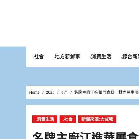
Skip
to
content
.社會
.地方新鮮事
.消費生活
.綜合新
Home
2024
4 月
名牌主廚江進華展食藝 林內民生國
.消費生活
.社會
新聞來源:大成報
名牌主廚江進華展食