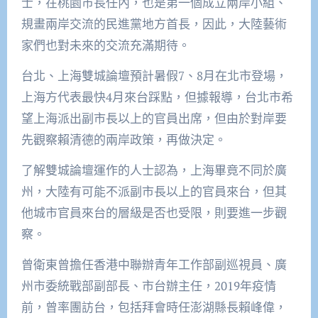
士，在桃園市長任內，也是第一個成立兩岸小組、
規畫兩岸交流的民進黨地方首長，因此，大陸藝術
家們也對未來的交流充滿期待。
台北、上海雙城論壇預計暑假7、8月在北市登場，
上海方代表最快4月來台踩點，但據報導，台北市希
望上海派出副市長以上的官員出席，但由於對岸要
先觀察賴清德的兩岸政策，再做決定。
了解雙城論壇運作的人士認為，上海畢竟不同於廣
州，大陸有可能不派副市長以上的官員來台，但其
他城市官員來台的層級是否也受限，則要進一步觀
察。
曾衛東曾擔任香港中聯辦青年工作部副巡視員、廣
州市委統戰部副部長、市台辦主任，2019年疫情
前，曾率團訪台，包括拜會時任澎湖縣長賴峰偉，