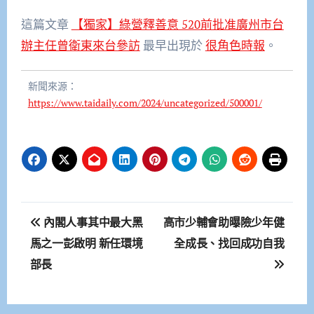
這篇文章
【獨家】綠營釋善意 520前批准廣州市台
辦主任曾衛東來台參訪
最早出現於
很角色時報
。
新聞來源：
https://www.taidaily.com/2024/uncategorized/500001/
文
內閣人事其中最大黑
高市少輔會助曝險少年健
章
馬之一彭啟明 新任環境
全成長、找回成功自我
部長
導
覽