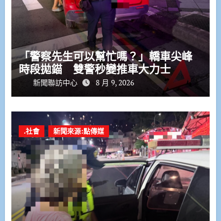
「警察先生可以幫忙嗎？」轎車尖峰
時段拋錨 雙警秒變推車大力士
新聞聯訪中心
8 月 9, 2026
.社會
新聞來源:點傳媒