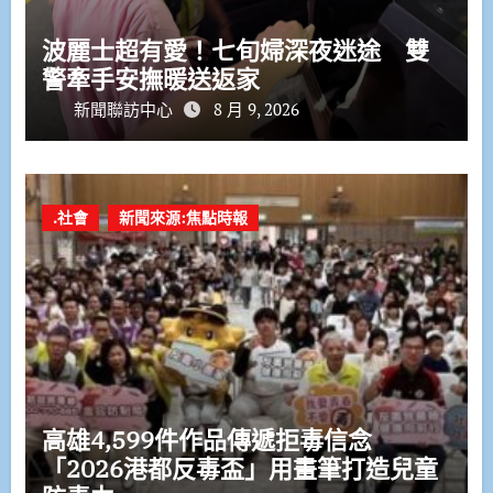
波麗士超有愛！七旬婦深夜迷途 雙
警牽手安撫暖送返家
新聞聯訪中心
8 月 9, 2026
.社會
新聞來源:焦點時報
高雄4,599件作品傳遞拒毒信念
「2026港都反毒盃」用畫筆打造兒童