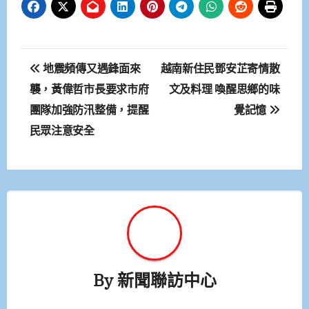
文
地震頻傳又遇鋒面來
越南新住民鄧安芷寄情散
章
襲，黃偉哲市長要求市府
文及料理 喚醒思鄉的味
團隊加強防汛整備，提醒
覺記憶
導
民眾注意安全
覽
By
新聞聯訪中心