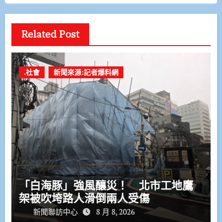
Related Post
.社會
新聞來源:記者爆料網
「白海豚」強風釀災！ 北市工地鷹
架被吹垮路人滑倒兩人受傷
新聞聯訪中心
8 月 8, 2026