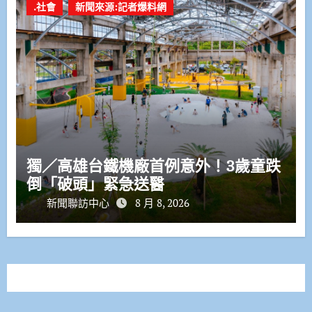
.社會
新聞來源:記者爆料網
獨／高雄台鐵機廠首例意外！3歲童跌
倒「破頭」緊急送醫
新聞聯訪中心
8 月 8, 2026