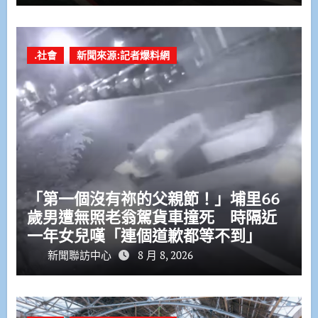
.社會
新聞來源:記者爆料網
「第一個沒有祢的父親節！」埔里66
歲男遭無照老翁駕貨車撞死 時隔近
一年女兒嘆「連個道歉都等不到」
新聞聯訪中心
8 月 8, 2026