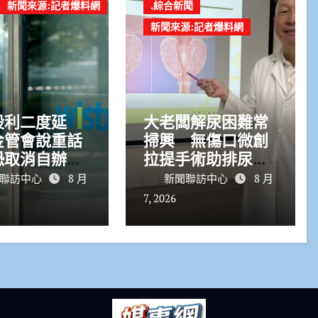
新聞來源:記者爆料網
.綜合新聞
新聞來源:記者爆料網
股利二度延
大老闆解尿困難常
金管會說重話
掃興 無傷口微創
恐取消自辦股
拉提手術助排尿順
格
暢保雄風
聯訪中心
8 月
新聞聯訪中心
8 月
7, 2026