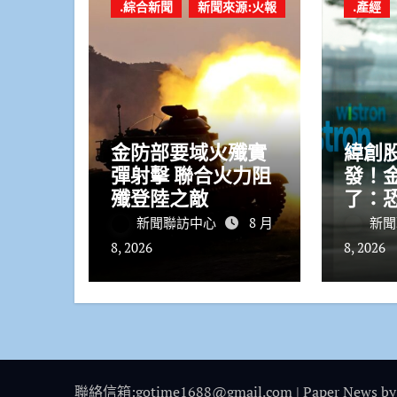
.綜合新聞
新聞來源:火報
.產經
金防部要域火殲實
緯創
彈射擊 聯合火力阻
發！
殲登陸之敵
了：
務資
新聞聯訪中心
8 月
新聞
8, 2026
8, 2026
聯絡信箱:gotime1688@gmail.com
|
Paper News
by