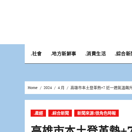
Skip
to
content
.社會
.地方新鮮事
.消費生活
.綜合新
Home
2024
4 月
高雄市本土登革熱+7 近一週氣溫飆
.產經
.綜合新聞
新聞來源:很角色時報
高雄市本土登革熱+7