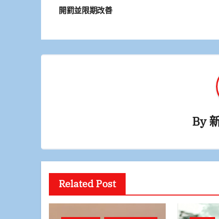
章
開罰並限期改善
導
覽
By
Related Post