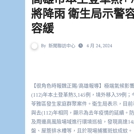
將降雨 衛生局示警
容緩
By
新聞聯訪中心
4 月 24, 2024
【很角色時報魏正賜/高雄報導】極端氣候影
(112)年本土登革熱3,145例，境外移入39例
苓雅區發生家庭群聚案件。衛生局表示，目前
與去(112)年相同，顯示為去年疫情的延續。
及周邊高風險場域進行環境巡檢，發現高達1
盤、屋簷排水槽等，且於現場捕獲斑蚊成蚊。