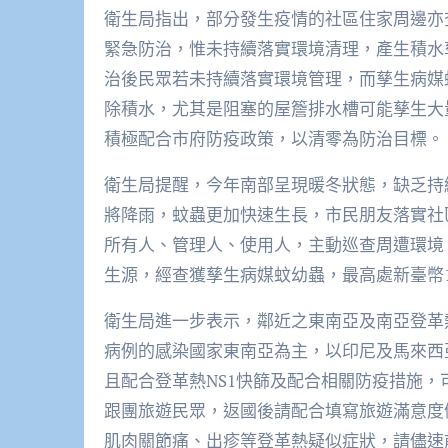
衛生局指出，部分發生疫情的社區住家周邊亦
緊急防治，惟未持續落實環境清理，產生積水
治後民眾若未持續落實環境管理，而孳生病媒
除積水，尤其是阻塞的屋簷排水槽可能孳生大
積極配合市府防疫政策，以清零為防治目標。
衛生局提醒，今年南部呈現暖冬狀態，缺乏持
將降雨，蚊蟲更加快速生長，市民朋友落實社
所有人、管理人、使用人，主動巡查周遭環境
生源，經查獲孳生病媒蚊幼蟲，最高處新臺幣15
衛生局進一步表示，鄰近之東南亞及南亞登革
病例的感染國家東南亞為主，以印尼及馬來西
且配合登革熱NS1快篩及配合相關防疫措施，
跟團旅遊民眾，返國後請配合填寫旅遊滿意度
肌肉關節痛、出疹等登革熱疑似症狀，請儘速前