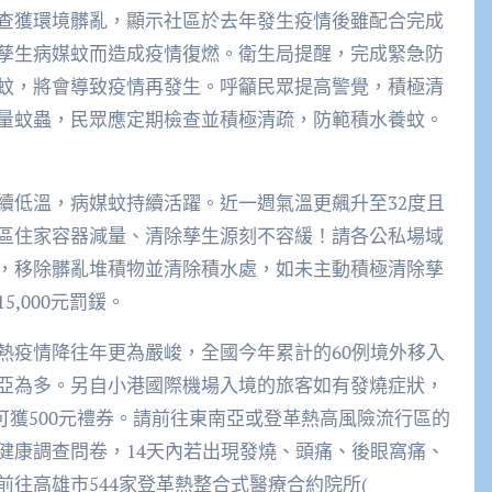
查獲環境髒亂，顯示社區於去年發生疫情後雖配合完成
孳生病媒蚊而造成疫情復燃。衛生局提醒，完成緊急防
蚊，將會導致疫情再發生。呼籲民眾提高警覺，積極清
量蚊蟲，民眾應定期檢查並積極清疏，防範積水養蚊。
續低溫，病媒蚊持續活躍。近一週氣溫更飆升至32度且
區住家容器減量、清除孳生源刻不容緩！請各公私場域
，移除髒亂堆積物並清除積水處，如未主動積極清除孳
,000元罰鍰。
熱疫情降往年更為嚴峻，全國今年累計的60例境外移入
亞為多。另自小港國際機場入境的旅客如有發燒症狀，
可獲500元禮券。請前往東南亞或登革熱高風險流行區的
健康調查問卷，14天內若出現發燒、頭痛、後眼窩痛、
往高雄市544家登革熱整合式醫療合約院所(