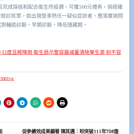
報衛生所，且完成採檢和配合衛生所疫調，可獲500元禮券，倘經確
針對就診民眾，如出現登革熱任一疑似症狀者，應落實詢問
篩試劑輔助診斷，早期診斷，降低隱藏期。
升32度且將降雨 衛生局示警容器減量清除孳生源 刻不容
/500214/
法
促參績效成果顯著 陳其邁：盼突破111年708億