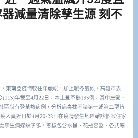
容器減量清除孳生源 刻不
響，東南亞疫情較往年嚴峻，加上暖冬氣候，高雄市去
；今(113)年截至4月22日，本土登革熱133例，其中左營、
社區尚有登革熱病例，分析病毒株不論第一或第二型皆
防疫人員近日於4月20-22日在疫情發生地區確診個案住家
4處孳生病媒蚊孑孓，態樣包含水桶、花瓶容器、各式底