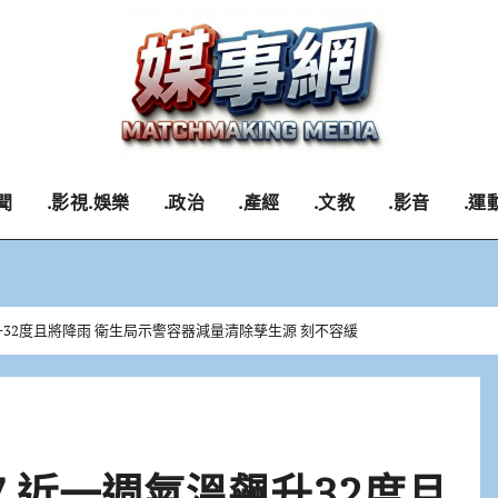
聞
.影視.娛樂
.政治
.產經
.文教
.影音
.運
升32度且將降雨 衛生局示警容器減量清除孳生源 刻不容緩
 近一週氣溫飆升32度且