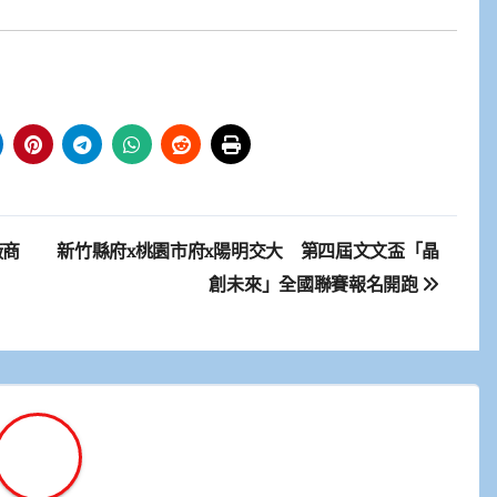
廠商
新竹縣府x桃園市府x陽明交大 第四屆文文盃「晶
創未來」全國聯賽報名開跑