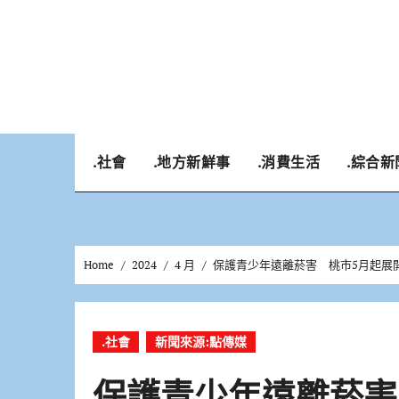
Skip
to
content
.社會
.地方新鮮事
.消費生活
.綜合新
Home
2024
4 月
保護青少年遠離菸害 桃市5月起展
.社會
新聞來源:點傳媒
保護青少年遠離菸害