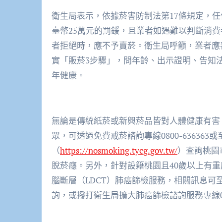
衛生局表示，依據菸害防制法第17條規定，任
臺幣25萬元的罰鍰，且業者如遇難以判斷消
者拒絕時，應不予賣菸。衛生局呼籲，業者應
實「販菸3步驟」，問年齡、出示證明、告知
年健康。
無論是傳統紙菸或新興菸品皆對人體健康有害
眾，可透過免費戒菸諮詢專線0800-63636
（
https://nosmoking.tycg.gov.tw/
）查詢桃園
脫菸癮。另外，針對設籍桃園且40歲以上有
腦斷層（LDCT）肺癌篩檢服務，相關訊息可
詢，或撥打衛生局擴大肺癌篩檢諮詢服務專線03-