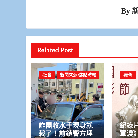
By
Related Post
.社會
新聞來源:焦點時報
.頭條
詐團收水手現身就
紀錄片
栽了！前鎮警方埋
軍淚