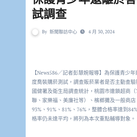
試調查
By
新聞聯訪中心
4 月 30, 2024
【News586／記者彭慧婉報導】為保護青少
度喬裝購菸測試，調查販菸業者是否主動查驗
國健署及衛生局調查統計，桃園市連鎖超商（7-
聯、家樂福、美廉社等）、檳榔攤及一般商店
93%、91%、81%、76%，整體合格率達到
格率仍未達平均，將列為本次重點輔導對象。