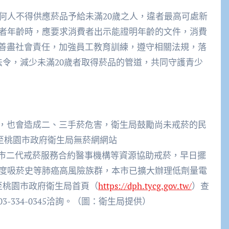
何人不得供應菸品予給未滿20歲之人，違者最高可處新
費者年齡時，應要求消費者出示能證明年齡的文件，消費
善盡社會責任，加強員工教育訓練，遵守相關法規，落
法令，減少未滿20歲者取得菸品的管道，共同守護青少
，也會造成二、三手菸危害，衛生局鼓勵尚未戒菸的民
3或至桃園市政府衛生局無菸網網站
市二代戒菸服務合約醫事機構等資源協助戒菸，早日擺
重度吸菸史等肺癌高風險族群，本市已擴大辦理低劑量電
至桃園市政府衛生局首頁（
https://dph.tycg.gov.tw/
）查
334-0345洽詢。（圖：衛生局提供）