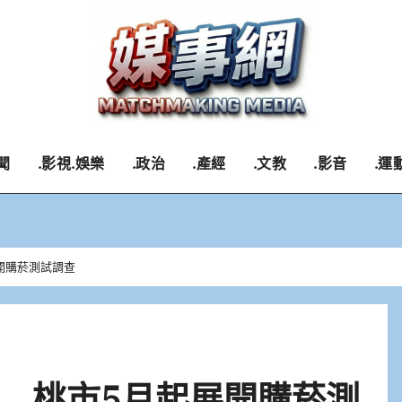
聞
.影視.娛樂
.政治
.產經
.文教
.影音
.運
開購菸測試調查
 桃市5月起展開購菸測