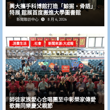
興大攜手科博館打造「鯨掘・骨語」
特展 館展首度搬進大學圖書館
新聞聯訪中心
8 月 6, 2026
.消費生活
.社會
新聞來源:大成報
師徒家族愛心合唱團至中彰榮家傳愛
歌舞同樂慶父親節