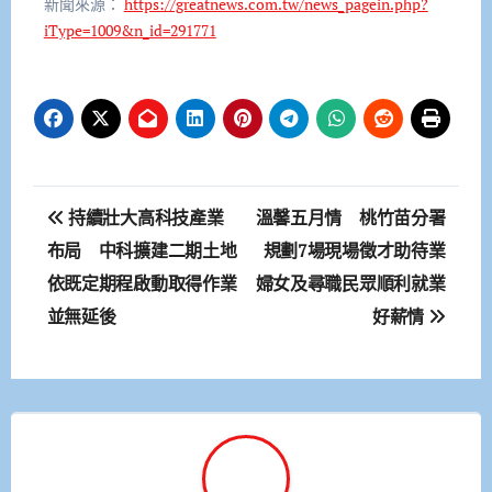
新聞來源：
https://greatnews.com.tw/news_pagein.php?
iType=1009&n_id=291771
文
持續壯大高科技產業
溫馨五月情 桃竹苗分署
章
布局 中科擴建二期土地
規劃7場現場徵才助待業
依既定期程啟動取得作業
婦女及尋職民眾順利就業
導
並無延後
好薪情
覽