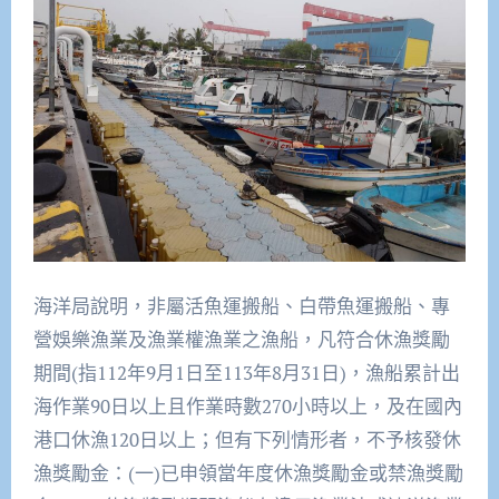
海洋局說明，非屬活魚運搬船、白帶魚運搬船、專
營娛樂漁業及漁業權漁業之漁船，凡符合休漁獎勵
期間(指112年9月1日至113年8月31日)，漁船累計出
海作業90日以上且作業時數270小時以上，及在國內
港口休漁120日以上；但有下列情形者，不予核發休
漁獎勵金：(一)已申領當年度休漁獎勵金或禁漁獎勵