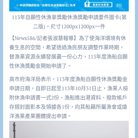
113年自願性休漁拿獎勵休漁獎勵申請要件圖卡(第
二版)，尺寸1200px1200px一件
【News586/記者張淑慧報導】為了使海洋環境有休
養生息的空間，希望透過漁民朋友調整作業時期，
替漁業資源永續發展盡一份心力，113年度漁船自願
性休漁獎勵金開始申請了。
高市府海洋局表示，113年度漁船自願性休漁獎勵金
申請日期，自即日起至113年10月31日止，漁業人檢
附休漁申請書一式2份、漁船進出港資料、撥款帳戶
存摺封面影本及領據各1份，向其船籍所屬漁會或遠
洋漁業產業團體提出申請。