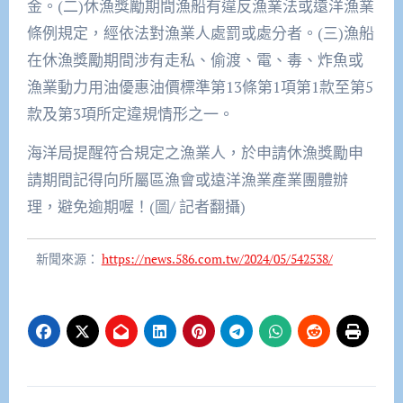
金。(二)休漁獎勵期間漁船有違反漁業法或遠洋漁業
條例規定，經依法對漁業人處罰或處分者。(三)漁船
在休漁獎勵期間涉有走私、偷渡、電、毒、炸魚或
漁業動力用油優惠油價標準第13條第1項第1款至第5
款及第3項所定違規情形之一。
海洋局提醒符合規定之漁業人，於申請休漁獎勵申
請期間記得向所屬區漁會或遠洋漁業產業團體辦
理，避免逾期喔！(圖/ 記者翻攝)
新聞來源：
https://news.586.com.tw/2024/05/542538/