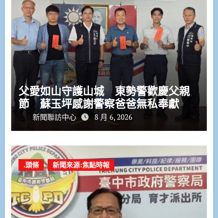
父愛如山守護山城 東勢警歡慶父親
節 蘇玉坪感謝警察爸爸無私奉獻
新聞聯訪中心
8 月 6, 2026
.頭條
新聞來源:焦點時報