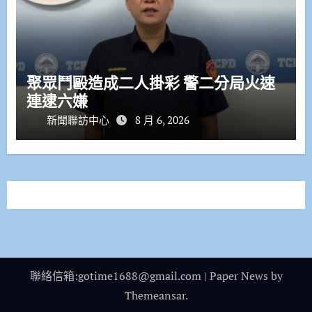
聚眾鬥毆造成二人掛彩 警二分局火速
連逮六嫌
新聞聯訪中心
8 月 6, 2026
聯絡信箱:gotime1688@gmail.com
|
Paper News
by
Themeansar
.