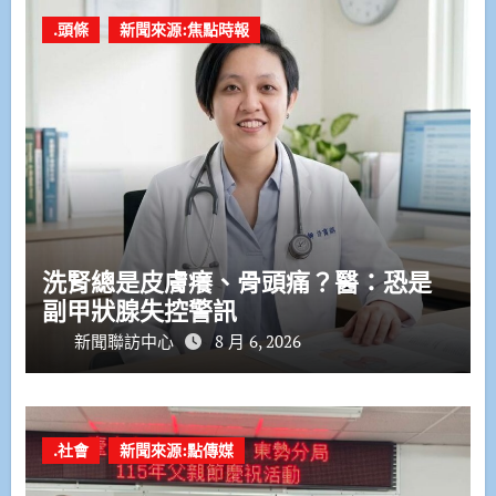
.頭條
新聞來源:焦點時報
洗腎總是皮膚癢、骨頭痛？醫：恐是
副甲狀腺失控警訊
新聞聯訪中心
8 月 6, 2026
.社會
新聞來源:點傳媒