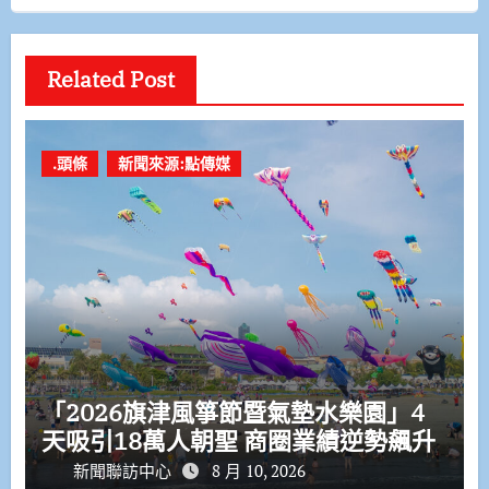
Related Post
.頭條
新聞來源:點傳媒
「2026旗津風箏節暨氣墊水樂園」4
天吸引18萬人朝聖 商圈業績逆勢飆升
新聞聯訪中心
8 月 10, 2026