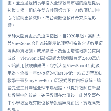
畫，並透過我們長年投入全球教育市場的經驗提供
技術支援。相信在
雙方
共同努力下，
AI
教師培訓中
心將協助更多教師，為
台
灣數位教育帶來深遠影
響。
高師大
圖資處長余遠澤
指出，
自
2020
年起
，
高師大
與
ViewSonic
合作為遠距示範課程打造複合式教學環
境與師資培訓，成果顯著。為全面增進培訓品質與
成效，
ViewSonic
捐贈高師大總價新台幣
2,400
萬的
AI
培訓用軟硬體設備，包括大型
ViewBoard
互動顯
示器、全校
一
年份授權的
ClassSwift
一站式即時互動
教學平臺及
myViewBoard
沉浸式數位白板系統。這
些先進
工具均經
全球市場
驗證，能提升教師在新型
態教學中的效益，確保教師在培訓後，能與全臺各
中小學教室現有數位教學設備無縫銜接，實現高效
教學。