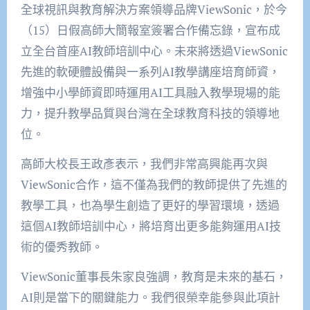
全球視訊與教育解決方案領導品牌
ViewSonic
，
於今
（
15
）日
假高師大簡報室
簽署
合作備忘錄
，
宣布
成
立全
台
首
座
AI
教師培訓中心
。未來
將透過
ViewSonic
先進的軟硬體設備與一系列
AI
教學講座培育師資，
增強中
小
學師資即時運用
AI
工具融入教學現場的能
力，提升教學品質與
台
灣在全球教育科技的領導地
位。
高師大
校長王政彥表示
，
我們非常高興能再次與
ViewSonic
合作，這不僅為我們的教師提供了先進的
教學工具，也為學生創造了更好的學習環境，透過
這個
AI
教師培訓中心，將培育出更多能夠運用
AI
技
術的優秀教師。
ViewSonic
董事長朱家良強調
，
教育是未來的基石，
AI
則是當下的關鍵能力。我們很榮幸能參與此項計