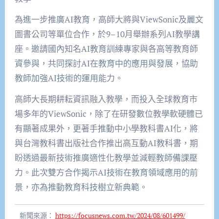
為進一步推廣
AI
教育，高師大將與
ViewSonic
及麗文
圖書
公司
等單位合作，於
9
–
10
月舉辦系列
AI
教學講
座。
邀請國內知名
AI
教育訓練專家與各高等教育師
資參與，共同探討
AI
在教育中的應用與
發展，協助
教師加強
AI
技術的運用能力。
高師大長期耕耘資訊融入教學，而投入全球教育市
場多年的
ViewSonic
，除了在研發數位教學軟硬體已
有顯著成果外，更著手推動中小學教科書
AI
化，將
與
台
灣教科書出版社合作推出高互動
AI
教科書，期
盼透過最新技術推廣適性化教學並減輕
教師備課壓
力
。此
次雙方
合作
揭示
AI
技術在教育領域應用的前
景，亦為推動教育科技樹立新典範。
新聞來源：
https://focusnews.com.tw/2024/08/601499/