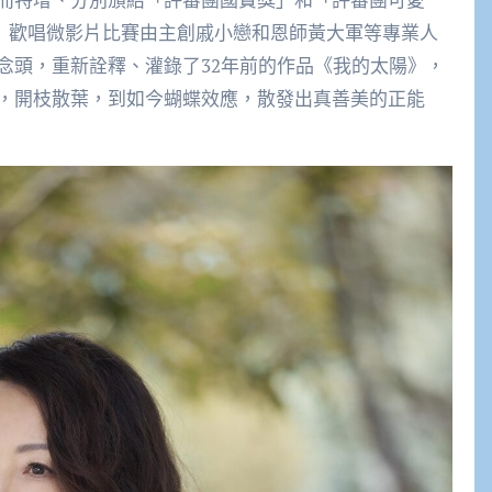
024》歡唱微影片比賽由主創戚小戀和恩師黃大軍等專業人
念頭，重新詮釋、灌錄了32年前的作品《我的太陽》，
，開枝散葉，到如今蝴蝶效應，散發出真善美的正能