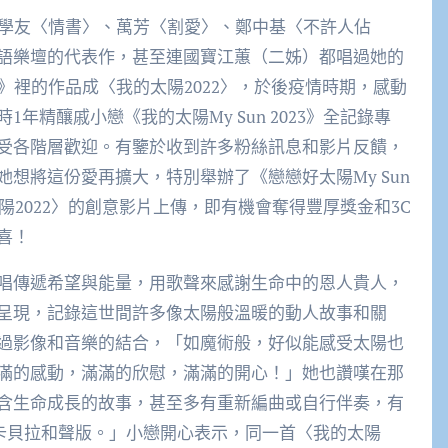
張學友〈情書〉、萬芳〈割愛〉、鄭中基〈不許人佔
語樂壇的代表作，甚至連國寶江蕙（二姊）都唱過她的
》裡的作品成〈我的太陽2022〉，於後疫情時期，感動
年精釀戚小戀《我的太陽My Sun 2023》全記錄專
受各階層歡迎。有鑒於收到許多粉絲訊息和影片反饋，
想將這份愛再擴大，特別舉辦了《戀戀好太陽My Sun
陽2022〉的創意影片上傳，即有機會奪得豐厚獎金和3C
喜！
唱傳遞希望與能量，用歌聲來感謝生命中的恩人貴人，
呈現，記錄這世間許多像太陽般溫暖的動人故事和關
過影像和音樂的結合，「如魔術般，好似能感受太陽也
滿的感動，滿滿的欣慰，滿滿的開心！」她也讚嘆在那
含生命成長的故事，甚至多有重新編曲或自行伴奏，有
阿卡貝拉和聲版。」小戀開心表示，同一首〈我的太陽