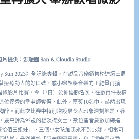
園 San & Cloudia Studio
y Sun 2023》全記錄專輯，在誠品音樂銷售榜連續三周
著療癒動人的好口碑，戚小戀想將音樂的正能量再擴
4》歡唱微影片比賽，今（7日）公佈優勝名次，在數百件投稿
這位優秀的準老師奪得，此外，嘉獎10名中，赫然出現
陶醉。而此次比賽中特別增設最令人印象深刻地是，參
，最高齡為95歲的楊淡襟女士，數位智者歲數加總達
壹拾佰三姐妹」，三個小女孩加起來不到15歲，相當可
而特增、分別頒給「評審團國寶獎」和「評審團可愛