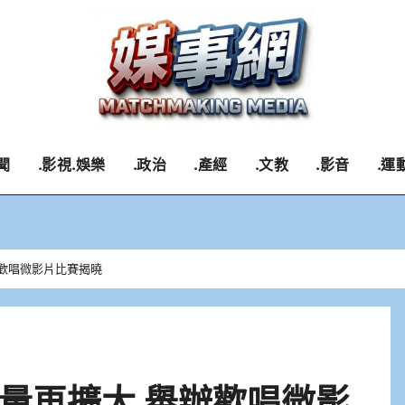
聞
.影視.娛樂
.政治
.產經
.文教
.影音
.運
歡唱微影片比賽揭曉
量再擴大 舉辦歡唱微影