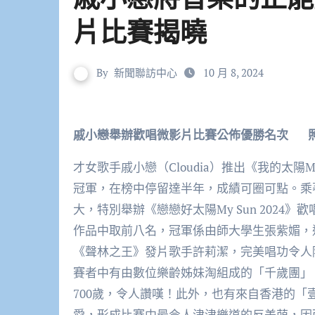
片比賽揭曉
By
新聞聯訪中心
10 月 8, 2024
戚小戀舉辦歡唱微影片比賽公佈優勝名次 照片提供：源瑗
才女歌手戚小戀（Cloudia）推出《我的太陽M
冠軍，在榜中停留達半年，成績可圈可點。乘
大，特別舉辦《戀戀好太陽My Sun 202
作品中取前八名，冠軍係由師大學生張紫媚，
《聲林之王》發片歌手許莉潔，完美唱功令人
賽者中有由數位樂齡姊妹淘組成的「千歲團」
700歲，令人讚嘆！此外，也有來自香港的「
愛，形成比賽中最令人津津樂道的反差萌，因