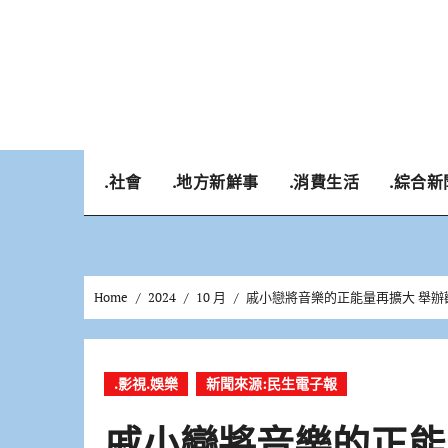
Skip
to
content
.社會
.地方新鮮事
.消費生活
.綜合新
Home
2024
10 月
戚小戀將音樂的正能量再擴大 舉辦
.影視.娛樂
新聞來源:民生電子報
戚小戀將音樂的正能