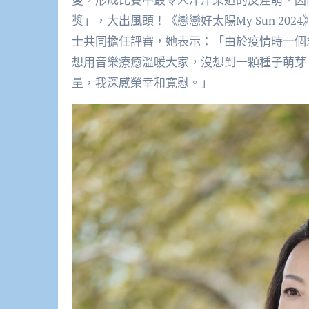
獎」，大出風頭！《戀戀好太陽My Sun 2
士共同擔任評審，她表示：「由於疫情時一個
想用音樂療癒溫暖大家，沒想到一顆種子萌芽
量，我深感榮幸和寬慰。」