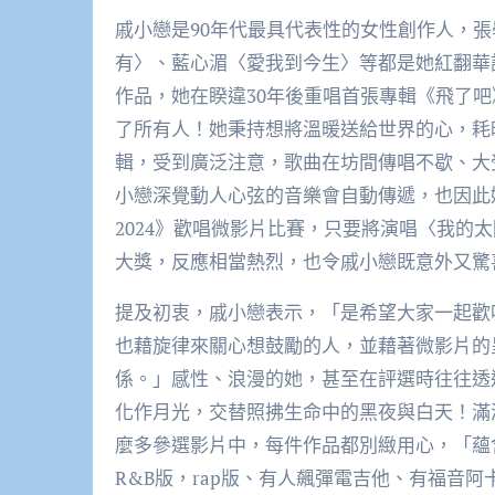
戚小戀是90年代最具代表性的女性創作人，
有〉、藍心湄〈愛我到今生〉等都是她紅翻華
作品，她在睽違30年後重唱首張專輯《飛了吧
了所有人！她秉持想將溫暖送給世界的心，耗時1
輯，受到廣泛注意，歌曲在坊間傳唱不歇、大
小戀深覺動人心弦的音樂會自動傳遞，也因此她
2024》歡唱微影片比賽，只要將演唱〈我的太
大獎，反應相當熱烈，也令戚小戀既意外又驚
提及初衷，戚小戀表示，「是希望大家一起歡
也藉旋律來關心想鼓勵的人，並藉著微影片的
係。」感性、浪漫的她，甚至在評選時往往透
化作月光，交替照拂生命中的黑夜與白天！滿
麼多參選影片中，每件作品都別緻用心，「蘊
R&B版，rap版、有人飆彈電吉他、有福音