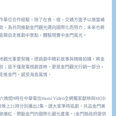
作單位合作經驗，除了在食、宿、交通方面予以適當補
助，為共同推動金門觀光邁向國際化而努力；未來也將
能親自走進劇中景點，體驗現實中金門風光。
地觀光重要契機，透過劇中精彩故事與精緻拍攝，將金
前；這不僅是電視劇首映，更是金門觀光行銷一部分。
走進金門，感受海島風情。
晚間9時在中華電信Hami Video全網獨家獻映與MOD
日晚上21時分別播出2集，請大家準時追劇，共品金門美
舉爆紅，帶動金門的國際化觀光產業。(金門縣政府提供