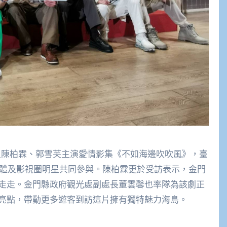
星陳柏霖、郭雪芙主演愛情影集《不如海邊吹吹風》，臺
媒體及影視圈明星共同參與。陳柏霖更於受訪表示，金門
走走。金門縣政府觀光處副處長董雲馨也率隊為該劇正
亮點，帶動更多遊客到訪這片擁有獨特魅力海島。