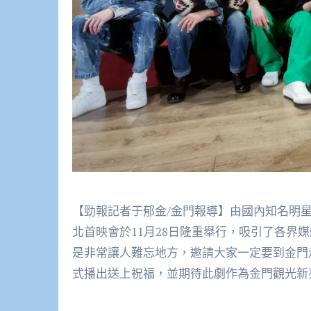
【勁報記者于郁金/金門報導】由國內知名明
北首映會於11月28日隆重舉行，吸引了各界
是非常讓人難忘地方，邀請大家一定要到金門
式播出送上祝福，並期待此劇作為金門觀光新