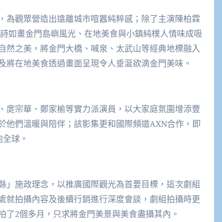
，為觀眾營造出遠離城市喧囂純粹感；除了主演陳柏霖
如詩如畫金門島嶼風光、在地美食與小鎮純樸人情味成吸
自然之美，將金門大橋、喊泉、太武山等經典地標融入
及將在地美食透過畫面呈現令人垂涎欲滴金門美味。
、庹宗華、鄭家榆等實力派演員，以大家庭氛圍增添豐
於他們溫暖與陪伴；該影集更和國際頻道AXN合作，即
向全球。
縣」施政理念，以推廣國際觀光為首要目標，這次劇組
處就拍攝內容及後續行銷進行深度會談，劇組拍攝時更
拍了2個多月，只求將金門美景與美食盡攝其內。