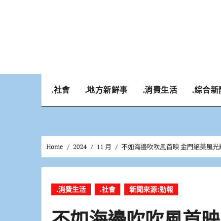
Skip
to
content
.社會
.地方新鮮事
.消費生活
.綜合新
Home
2024
11 月
不如海邊吹吹風首映 金門絕美風光
.消費生活
.社會
新聞來源:勁報
不如海邊吹吹風首映