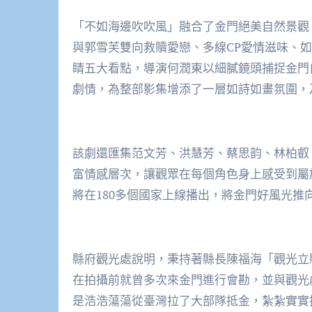
「不如海邊吹吹風」融合了金門絕美自然景觀
與郭雪芙雙向救贖愛戀、多線CP愛情滋味、
睛五大看點，導演何潤東以細膩鏡頭捕捉金門
劇情，為整部影集增添了一層如詩如畫氛圍，
該劇還匯集范文芳、洪慧芳、蔡思韵、林柏叡
富情感層次，讓觀眾在每個角色身上感受到屬
將在180多個國家上線播出，將金門好風光推
縣府觀光處說明，秉持著縣長陳福海「觀光立
在拍攝前就曾多次來金門進行會勘，並與觀光
是浩浩蕩蕩從臺灣拉了大部隊抵金，紮紮實實