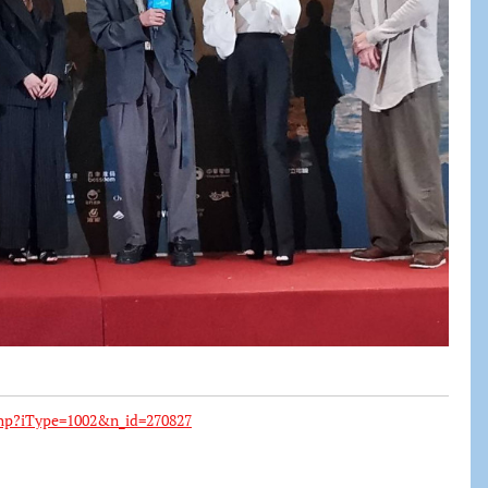
hp?iType=1002&n_id=270827