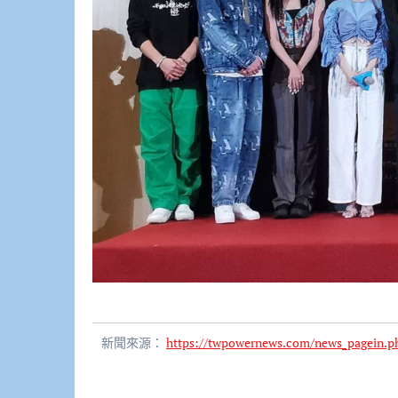
新聞來源：
https://twpowernews.com/news_pagein.p