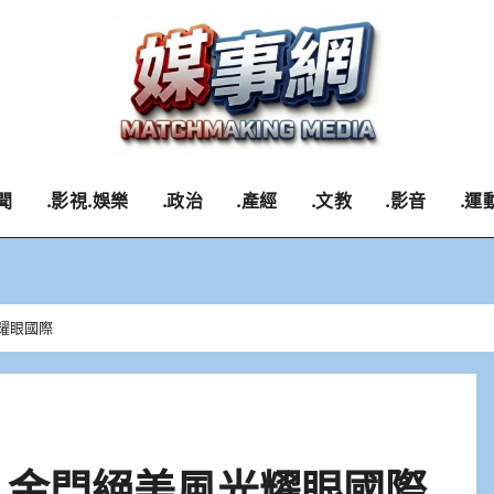
聞
.影視.娛樂
.政治
.產經
.文教
.影音
.運
耀眼國際
 金門絕美風光耀眼國際