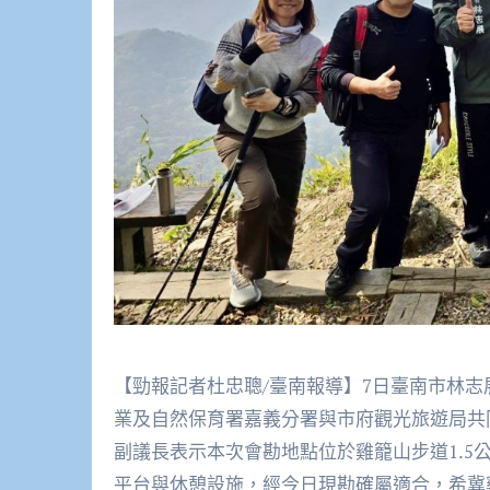
【勁報記者杜忠聰/臺南報導】7日臺南市林
業及自然保育署嘉義分署與市府觀光旅遊局共
副議長表示本次會勘地點位於雞籠山步道1.
平台與休憩設施，經今日現勘確屬適合，希冀