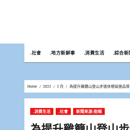
Skip
to
content
.社會
.地方新鮮事
.消費生活
.綜合新
Home
2025
2 月
為提升雞籠山登山步道休憩設施品質
.消費生活
.社會
新聞來源:勁報
為提升雞籠山登山步