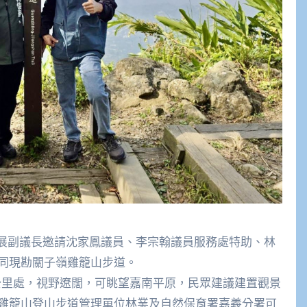
志展副議長邀請沈家鳳議員、李宗翰議員服務處特助、林
同現勘關子嶺雞籠山步道。
5公里處，視野遼闊，可眺望嘉南平原，民眾建議建置觀景
雞籠山登山步道管理單位林業及自然保育署嘉義分署可