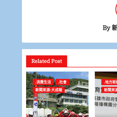
By
Related Post
.消費生活
.社會
.地方新
新聞來源:大成報
新聞來