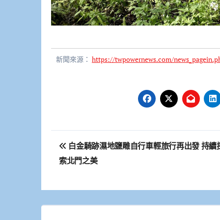
新聞來源：
https://twpowernews.com/news_pagein.p
文
白金騎跡濕地鹽雕自行車輕旅行再出發 持續
章
索北門之美
導
覽