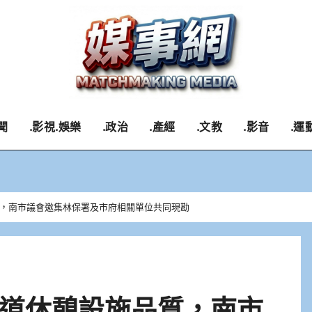
聞
.影視.娛樂
.政治
.產經
.文教
.影音
.運
，南市議會邀集林保署及市府相關單位共同現勘
道休憩設施品質，南市