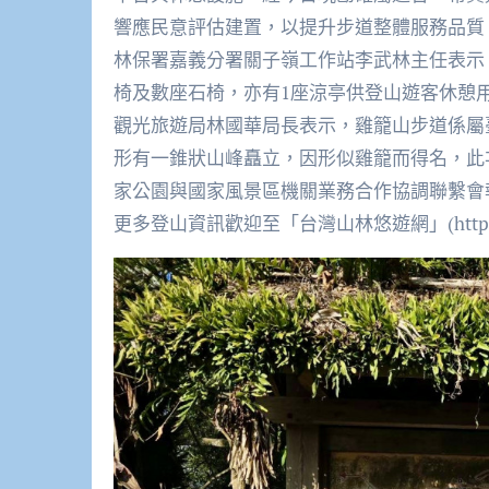
響應民意評估建置，以提升步道整體服務品質
林保署嘉義分署關子嶺工作站李武林主任表示，
椅及數座石椅，亦有1座涼亭供登山遊客休憩
觀光旅遊局林國華局長表示，雞籠山步道係屬
形有一錐狀山峰矗立，因形似雞籠而得名，此
家公園與國家風景區機關業務合作協調聯繫會
更多登山資訊歡迎至「台灣山林悠遊網」(https://rec