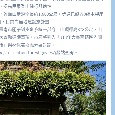
，提高民眾登山健行舒適性。
雞籠山步道全長約1,680公尺，步道已設置9組木製座
用，目前尚無增建設施計畫。
臺南市關子嶺步道系統一部分，山頂標高878公尺，山
次會勘建議事項，市府將列入「114年大臺南轄區內國
報」與林保署嘉義分署討論。
reation.forest.gov.tw/)網站查詢。