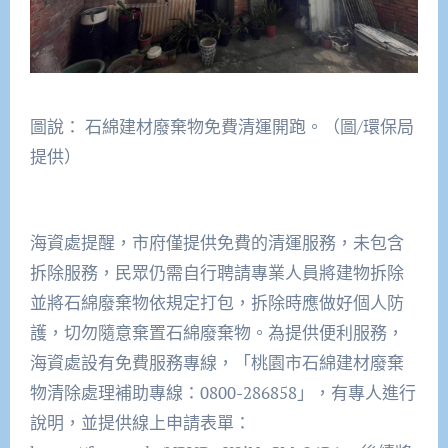
圖說： 石綿建材廢棄物免費清運開跑。（圖/環保局
提供）
海資處提醒，市府僅提供免費的清運服務，未包含
拆除服務，民眾仍需自行聘請專業人員將建物拆除
並將石綿廢棄物依規定打包，拆除時應做好個人防
護，切勿隨意棄置石綿廢棄物。為提供便利服務，
海資處設有免費服務專線，「桃園市石綿建材廢棄
物清除處理補助專線：0800-286858」，有專人進行
說明，並提供線上申請表單：