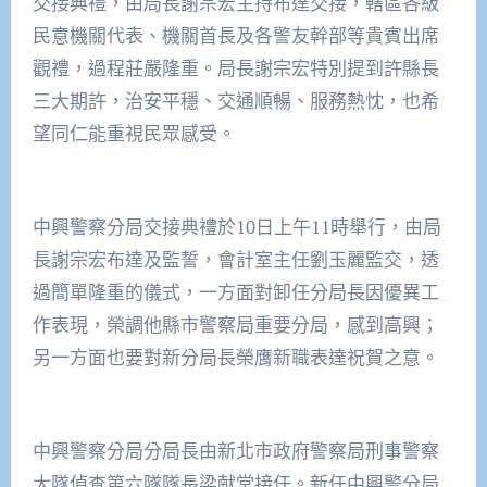
交接典禮，由局長謝宗宏主持布達交接，轄區各級
民意機關代表、機關首長及各警友幹部等貴賓出席
觀禮，過程莊嚴隆重。局長謝宗宏特別提到許縣長
三大期許，治安平穩、交通順暢、服務熱忱，也希
望同仁能重視民眾感受。
中興警察分局交接典禮於10日上午11時舉行，由局
長謝宗宏布達及監誓，會計室主任劉玉麗監交，透
過簡單隆重的儀式，一方面對卸任分局長因優異工
作表現，榮調他縣市警察局重要分局，感到高興；
另一方面也要對新分局長榮膺新職表達祝賀之意。
中興警察分局分局長由新北市政府警察局刑事警察
大隊偵查第六隊隊長梁献堂接任。新任中興警分局