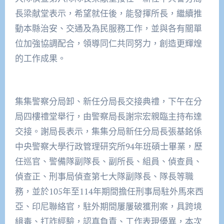
長梁献堂表示，希望就任後，能發揮所長，繼續推
動本縣治安、交通及為民服務工作，並與各有關單
位加強協調配合，領導同仁共同努力，創造更輝煌
的工作成果。
集集警察分局卸、新任分局長交接典禮，下午在分
局四樓禮堂舉行，由警察局長謝宗宏親臨主持布達
交接。謝局長表示，集集分局新任分局長張基銘係
中央警察大學行政管理研究所94年班碩士畢業，歷
任巡官、警備隊副隊長、副所長、組員、偵查員、
偵查正、刑事局偵查第七大隊副隊長、隊長等職
務，並於105年至114年期間擔任刑事局駐外馬來西
亞、印尼聯絡官，駐外期間屢屢破獲刑案，具跨境
緝毒、打詐經驗，認真負責、工作表現優異，本次