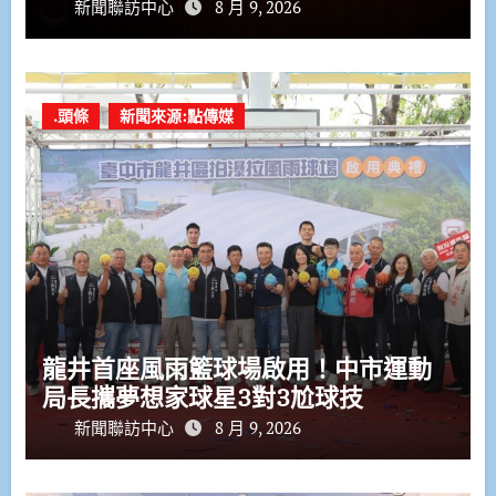
新聞聯訪中心
8 月 9, 2026
.頭條
新聞來源:點傳媒
龍井首座風雨籃球場啟用！中市運動
局長攜夢想家球星3對3尬球技
新聞聯訪中心
8 月 9, 2026