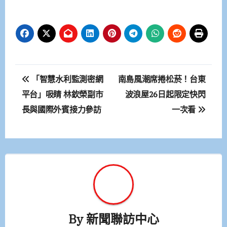
文
「智慧水利監測密網
南島風潮席捲松菸！台東
章
平台」吸睛 林欽榮副市
波浪屋26日起限定快閃
長與國際外賓接力參訪
一次看
導
覽
By
新聞聯訪中心