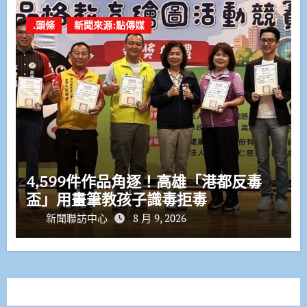
.頭條
新聞來源:點傳媒
4,599件作品角逐！高雄「港都反毒
盃」用畫筆教孩子識毒拒毒
新聞聯訪中心
8 月 9, 2026