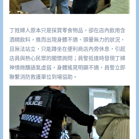
丁姓婦人原本只是採買零食物品，卻在店內飲用含
酒精飲料，進而出現身體不適、頭暈無力的狀況，
且無法站立，只能蹲坐在便利商店內旁休息，引起
店員與熱心民眾的關懷詢問；員警抵達時發現丁婦
神情微醺語氣虛弱，身體搖晃明顯不適，員警立即
聯繫消防救護單位到場協助。