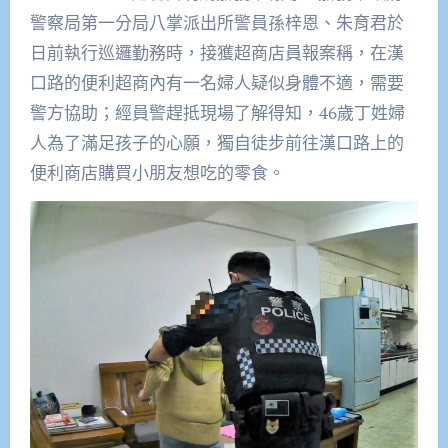
警察局第一分局八掌派出所警員孫梓恩、朱育君於
日前執行巡邏勤務時，接獲超商店員報案稱，在漢
口路的便利超商內有一名婦人疑似身體不適，需要
警方協助；經員警趕抵現場了解得知，46歲丁姓婦
人為了滿足孩子的心願，獨自徒步前往漢口路上的
便利商店購買小朋友想吃的零食。