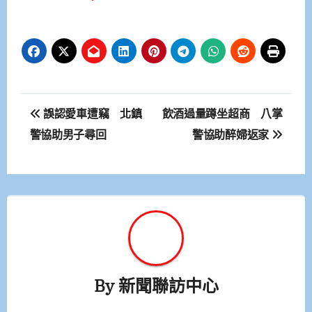
文
誤認愛車遭竊 北鎮
飲酒過量蹲坐超商 八掌
章
警協助男子尋回
警協助醉婦返家
導
覽
By
新聞聯訪中心