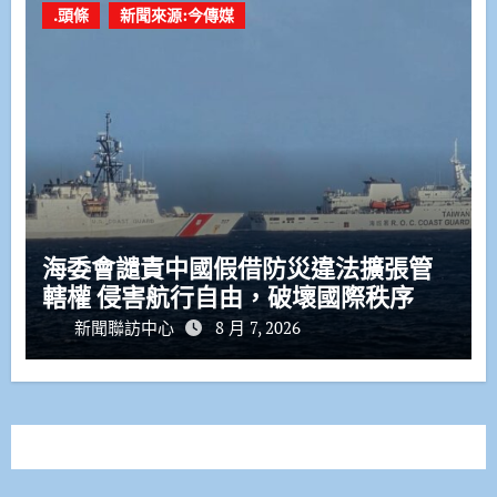
.頭條
新聞來源:今傳媒
海委會譴責中國假借防災違法擴張管
轄權 侵害航行自由，破壞國際秩序
新聞聯訪中心
8 月 7, 2026