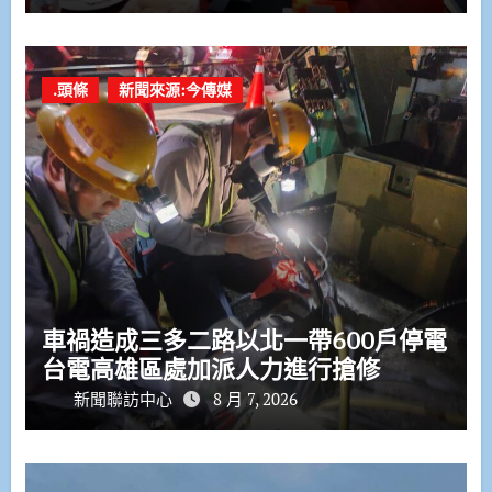
.頭條
新聞來源:今傳媒
車禍造成三多二路以北一帶600戶停電
台電高雄區處加派人力進行搶修
新聞聯訪中心
8 月 7, 2026