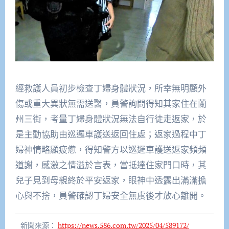
經救護人員初步檢查丁婦身體狀況，所幸無明顯外
傷或重大異狀無需送醫，員警詢問得知其家住在蘭
州三街，考量丁婦身體狀況無法自行徒走返家，於
是主動協助由巡邏車護送返回住處；返家過程中丁
婦神情略顯疲憊，得知警方以巡邏車護送返家頻頻
道謝，感激之情溢於言表，當抵達住家門口時，其
兒子見到母親終於平安返家，眼神中透露出滿滿擔
心與不捨，員警確認丁婦安全無虞後才放心離開。
新聞來源：
https://news.586.com.tw/2025/04/589172/