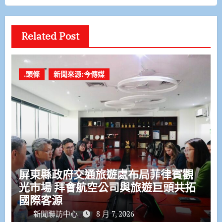
Related Post
.頭條
新聞來源:今傳媒
屏東縣政府交通旅遊處布局菲律賓觀
光市場 拜會航空公司與旅遊巨頭共拓
國際客源
新聞聯訪中心
8 月 7, 2026