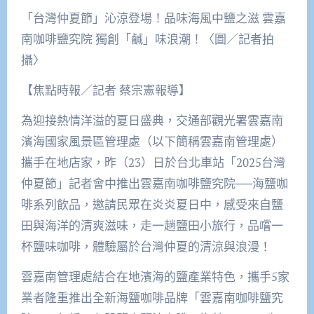
「台灣仲夏節」沁涼登場！品味海風中鹽之滋 雲嘉
南咖啡鹽究院 獨創「鹹」味浪潮！〈圖／記者拍
攝〉
【焦點時報／記者 蔡宗憲報導】
為迎接熱情洋溢的夏日盛典，交通部觀光署雲嘉南
濱海國家風景區管理處（以下簡稱雲嘉南管理處）
攜手在地店家，昨（23）日於台北車站「2025台灣
仲夏節」記者會中推出雲嘉南咖啡鹽究院──海鹽咖
啡系列飲品，邀請民眾在炎炎夏日中，感受來自鹽
田與海洋的清爽滋味，走一趟鹽田小旅行，品嚐一
杯鹽味咖啡，體驗屬於台灣仲夏的清涼與浪漫！
雲嘉南管理處結合在地濱海的鹽產業特色，攜手5家
業者隆重推出全新海鹽咖啡品牌「雲嘉南咖啡鹽究