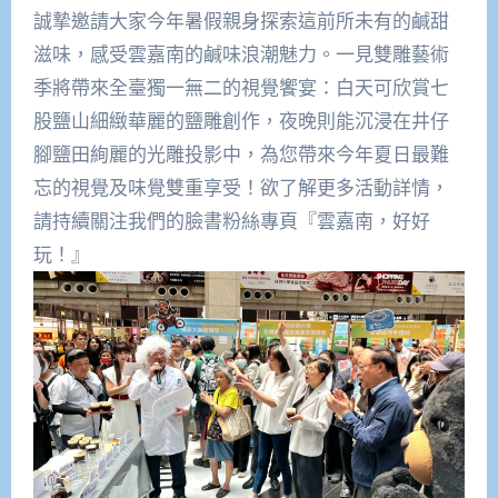
誠摯邀請大家今年暑假親身探索這前所未有的鹹甜
滋味，感受雲嘉南的鹹味浪潮魅力。一見雙雕藝術
季將帶來全臺獨一無二的視覺饗宴：白天可欣賞七
股鹽山細緻華麗的鹽雕創作，夜晚則能沉浸在井仔
腳鹽田絢麗的光雕投影中，為您帶來今年夏日最難
忘的視覺及味覺雙重享受！欲了解更多活動詳情，
請持續關注我們的臉書粉絲專頁『雲嘉南，好好
玩！』