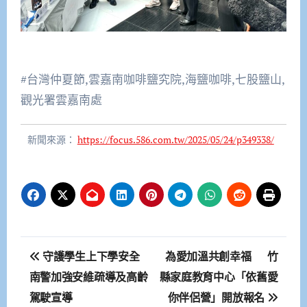
#台灣仲夏節,雲嘉南咖啡鹽究院,海鹽咖啡,七股鹽山,
觀光署雲嘉南處
新聞來源：
https://focus.586.com.tw/2025/05/24/p349338/
文
守護學生上下學安全
為愛加溫共創幸福 竹
章
南警加強安維疏導及高齡
縣家庭教育中心「依舊愛
駕駛宣導
你伴侶營」開放報名
導