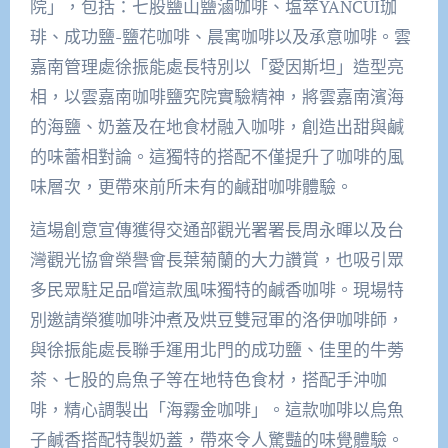
院」，包括：七股鹽山鹽滷咖啡、塩萃YANCUI珈
琲、成功鹽-鹽花咖啡、晨寓咖啡以及承意咖啡。雲
嘉南管理處徐振能處長特別以「愛因斯坦」造型亮
相，以雲嘉南咖啡鹽究院實驗精神，將雲嘉南濱海
的海鹽、奶蓋及在地食材融入咖啡，創造出甜與鹹
的味蕾相對論。這獨特的搭配不僅提升了咖啡的風
味層次，更帶來前所未有的鹹甜咖啡體驗。
這場創意宣傳獲得交通部觀光署署長周永暉以及台
灣觀光協會榮譽會長葉菊蘭的大力讚賞，也吸引眾
多民眾駐足品嚐這款風味獨特的鹹香咖啡。現場特
別邀請榮獲咖啡沖煮及烘豆雙冠軍的洛伊咖啡師，
與徐振能處長聯手運用北門的成功鹽、佳里的牛蒡
茶、七股的烏魚子等在地特色食材，搭配手沖咖
啡，精心調製出「海霧金咖啡」。這款咖啡以烏魚
子鹹香搭配特製奶蓋，帶來令人驚豔的味覺體驗。