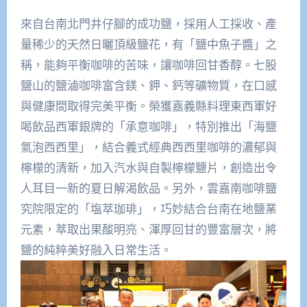
來自台南北門井仔腳的成功鹽，採用人工採收、產
量稀少的天然日曬頂級鹽花，有「鹽中魚子醬」之
稱，能夠平衡咖啡的苦味，讓咖啡回甘香醇。七股
鹽山的鹽滷咖啡富含鎂、鉀、鈣等礦物質，在口感
與健康間取得完美平衡。榮獲嘉義縣料理東西軍好
喝飲品西軍銀牌的「承意咖啡」，特別推出「海鹽
氣泡西西里」，結合義式經典西西里咖啡的濃郁與
檸檬的清新，加入汽水與自製檸檬鹽片，創造出令
人耳目一新的夏日解渴飲品。另外，雲嘉南咖啡鹽
究院限定的「塩萃珈琲」，巧妙結合台南在地鹽業
元素，萃取出果酸明亮、渾厚回甘的豐富層次，將
鹽的純粹美好融入日常生活。