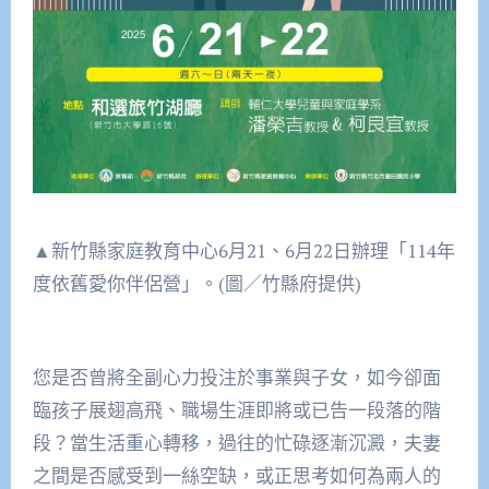
▲新竹縣家庭教育中心6月21、6月22日辦理「114年
度依舊愛你伴侶營」。(圖／竹縣府提供)
您是否曾將全副心力投注於事業與子女，如今卻面
臨孩子展翅高飛、職場生涯即將或已告一段落的階
段？當生活重心轉移，過往的忙碌逐漸沉澱，夫妻
之間是否感受到一絲空缺，或正思考如何為兩人的