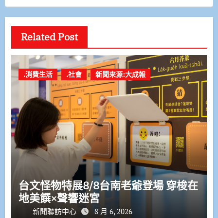
Related Post
.消費生活
.社會
新聞來源:大成報
台文怪物特展8/8台南老爺登場 穿梭在
地美饌×聲響迷宮
新聞聯訪中心
8 月 6, 2026