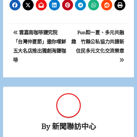
文
雲嘉南咖啡鹽究院
Fun粽一夏、多元共融
章
「台灣仲夏節」邀你嚐鮮
趣 竹縣公私協力共譜新
五大名店推出獨創海鹽咖
住民多元文化交流樂章
導
啡
覽
By
新聞聯訪中心