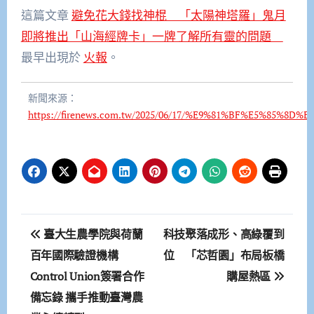
這篇文章
避免花大錢找神棍 「太陽神塔羅」鬼月
即將推出「山海經牌卡」一牌了解所有靈的問題
最早出現於
火報
。
新聞來源：
https://firenews.com.tw/2025/06/17/%E9%81%BF%E5
文
臺大生農學院與荷蘭
科技聚落成形、高綠覆到
章
百年國際驗證機構
位 「芯哲園」布局板橋
Control Union簽署合作
購屋熱區
導
備忘錄 攜手推動臺灣農
覽