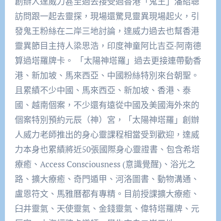
創辦人達威力甚至過去接受過香港「鬼王」潘紹聰
訪問跟一起去靈探，現場還驚見靈異現場起火，引
發鬼王粉絲在二岸三地討論，達威力過去也幫香港
靈異節目主持人梁思浩，印度神童阿比吉亞·阿南德
算過塔羅牌卡。 「太陽神塔羅」過去更接連帶動香
港、新加坡、馬來西亞、中國粉絲特別來台朝聖。
且累績不少中國、馬來西亞、新加坡、香港、泰
國、越南個案，不少還有遠從中國及美國海外來的
個案特別預約元辰（神）宮，「太陽神塔羅」創辦
人威力老師推出的身心靈課程相當受到歡迎，達威
力本身也累績將近50張國際身心靈證書、包含希塔
療癒、Access Consciousness (意識覺醒)、浴光之
路、擴大療癒、奇門遁甲、河洛圖書、動物溝通、
盧恩符文、馬雅曆都有專精。目前授課擴大療癒、
臼井靈氣、天使靈氣、金錢靈氣、偉特塔羅牌、元