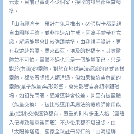
元素，目前已實測不少個案，接收的訊息都相當精
準。
「山海經牌卡」預計在鬼月推出，69張牌卡都是親
自由團隊手繪，並非快速AI生成，因為手繪帶有意
識，解讀能量會比較強跟精準，由我親手設計，更
有我遠赴希臘、馬來西亞、埃及的祝福卡。其實靈
體並不可怕，靈體不過也只是一個能量而已，只是
對於(負面)的靈體，對於在地球無法超渡的各式各樣
靈體，都急著想找人類溝通，但如果被這些負面的
靈體(量子能量)無形影響，會先影響自身頻率跟磁
場，如祖先問題，通常運勢會較差，甚至有被靈體
（能量交換），被比較運用黑魔法的療癒師偷用能
量(控制)交換運勢都有，嚴重的則有多重人格（靈體
入侵導致無意識問題）不少後果都不堪設想，由
「太陽神塔羅」獨家全球註冊發行的「山海經牌