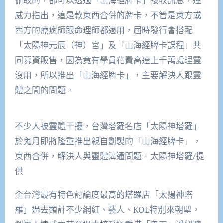
偷取的，都可以透過「山海經牌卡」接收訊息，達
威力指出，這是款東西合併的牌卡，不管是東方或
西方的療癒師跟命理師都適用，屆時發行會搭配
「太陽神元辰（神）宮」及「山海經牌卡課程」共
同募資販售，因為竟有學員花費高達上千萬處理靈
沒用，所以推出「山海經牌卡」，主要解決人跟靈
體之間的問題。
不少人被靈體干擾，台灣塔羅名店「太陽神塔羅」
於鬼月即將隆重推出親自劃製的「山海經牌卡」，
東西合併，解決人與靈體溝通問題。太陽神塔羅/提
供
全台灣最有特色討論度最高的塔羅店「太陽神塔
羅」過去類計不少網紅、藝人、KOL特別來朝聖，