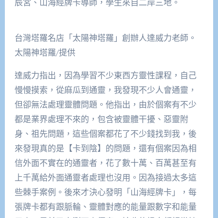
辰宮、山海經牌卡導師，學生來自二岸三地。
台灣塔羅名店「太陽神塔羅」創辦人達威力老師。
太陽神塔羅/提供
達威力指出，因為學習不少東西方靈性課程，自己
慢慢摸索，從麻瓜到通靈，我發現不少人會通靈，
但卻無法處理靈體問題。他指出，由於個案有不少
都是業界處理不來的，包含被靈體干擾、惡靈附
身、祖先問題，這些個案都花了不少錢找到我，後
來發現真的是【卡到陰】的問題，還有個案因為相
信外面不實在的通靈者，花了數十萬、百萬甚至有
上千萬給外面通靈者處理也沒用。因為接過太多這
些棘手案例。後來才決心發明「山海經牌卡」，每
張牌卡都有跟脈輪、靈體對應的能量跟數字和能量