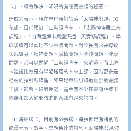
卡」，將會解決，知曉所有隱藏靈體的秘密。
達威力表示，現在早鳥預訂請洽「太陽神塔羅」IG
私訊。目前預訂「山海經牌卡」+「太陽神塔羅二天
課程」+「山海經牌卡與靈溝通二天實修課程」，學
成後將可以處理不少靈體問題。對於長期惡夢導致
失眠纏身，精神問題、感情問題、金錢問題、健康
問題。都可以透過「山海經牌卡」來解讀。而此牌
卡建議比較是有學過塔羅的人來上課，因為更多是
通靈的指引跟練習，如只是單純想知道是否被靈體
干擾、影響、破壞運勢，甚至有不少在東南亞被下
降頭和加入過邪教的個案都有跑來詢問。
「山海經牌卡」目前有69張牌，每張都是有特別的
能量元素、數字、靈想傳達的訊息。太陽神塔羅/提