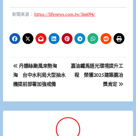
新聞來源：
https://lifenews.com.tw/366094/
文
丹娜絲颱風來勢洶
嘉油鐵馬道光環境提升工
章
洶 台中水利局大型抽水
程 榮獲2025建築園冶
機提前部署加強戒備
獎肯定
導
覽