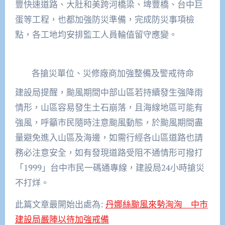
豐快速道路、大肚和美跨河橋梁、埤豐橋、台中巨
蛋等工程，也都加強防災準備，完成防災事項檢
點，各工地均安排監工人員輪值留守應變。
各搶災單位、災修廠商加強整備及警戒待命
建設局提醒，颱風期間中部山區若持續發生強降雨
情形，山區容易發生土石崩落，且海線地區可能有
強風，呼籲市民隨時注意颱風動態，於颱風期間盡
量避免進入山區及海邊，如需行經各山區道路也請
務必注意安全，如有發現道路受阻不通情形可撥打
「1999」台中市民一碼通專線，建設局24小時搶災
不打烊。
此篇文章最開始出處為:
丹娜絲颱風來勢洶洶 中市
建設局嚴陣以待加強戒備