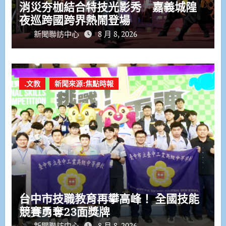
消災夯枷結合特技光影秀 嘉義城隍
夜巡跨國跨界熱鬧登場
新聞聯訪中心
8 月 8, 2026
.文教
新聞來源:焦點時報
台中市技職教育再攀高峰！ 全國技能
競賽勇奪23面獎牌
新聞聯訪中心
8 月 8, 2026