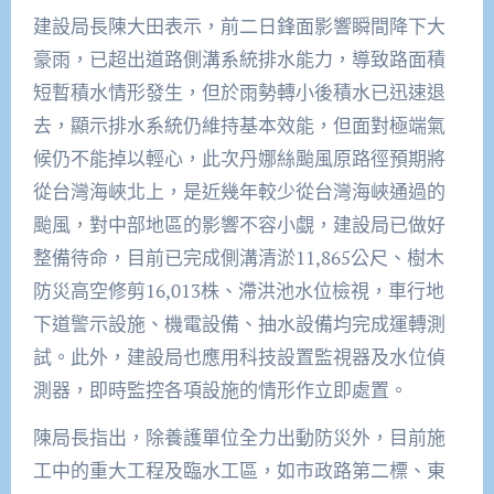
建設局長陳大田表示，前二日鋒面影響瞬間降下大
豪雨，已超出道路側溝系統排水能力，導致路面積
短暫積水情形發生，但於雨勢轉小後積水已迅速退
去，顯示排水系統仍維持基本效能，但面對極端氣
候仍不能掉以輕心，此次丹娜絲颱風原路徑預期將
從台灣海峽北上，是近幾年較少從台灣海峽通過的
颱風，對中部地區的影響不容小覷，建設局已做好
整備待命，目前已完成側溝清淤11,865公尺、樹木
防災高空修剪16,013株、滯洪池水位檢視，車行地
下道警示設施、機電設備、抽水設備均完成運轉測
試。此外，建設局也應用科技設置監視器及水位偵
測器，即時監控各項設施的情形作立即處置。
陳局長指出，除養護單位全力出動防災外，目前施
工中的重大工程及臨水工區，如市政路第二標、東