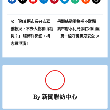
文
「陳其邁市長只去嘉
丹娜絲颱風警戒不鬆懈
章
義救災，不去大樹和山勘
高市府水利局派駐和山里
災？」 張博洋造謠，柯
第一線守護民眾安全
導
志恩澄清！
覽
By
新聞聯訪中心