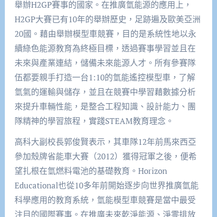
舉辦H2GP賽事的國家。在推廣氫能源的應用上，
H2GP大賽已有10年的舉辦歷史，足跡遍及歐美亞洲
20國。藉由舉辦模型車競賽，目的是系統性地以永
續綠色能源教育為終極目標，透過賽事學習並且在
未來與產業連結，儲備未來能源人才。所有參賽隊
伍都要親手打造一台1:10的氫能遙控模型車，了解
氫氣的運輸與儲存，並且在競賽中學習藉數據分析
來提升車輛性能，是整合工程知識、設計能力、團
隊精神的學習旅程，實踐STEAM教育理念。
高科大副校長郭俊賢表示，其車隊12年前馬來西亞
參加殼牌省能車大賽（2012）獲得冠軍之後，便希
望扎根在氫燃料電池的基礎教育。Horizon
Educational也從10多年前開始逐步向世界推廣氫能
科學應用的教育系統，氫能模型車競賽是當中最受
注目的國際賽事。在推廣未來乾淨能源、淨零排放