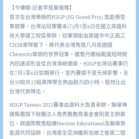
【今傳媒/記者李祖東報導】
首次在台灣舉辦的H2GP (H2 Grand Prix) 氫能模型
車競賽，台灣站冠軍賽本(7)月5至6日在國立高雄科
技大學建工校區舉辦，冠軍頭銜由高雄市中正高工
CH2R車隊奪下，將代表台灣角逐八月底德國
Chemnitz舉辦的世界冠軍。儘管丹娜絲颱風短時間
內迅速成形並從台灣海峽通過，H2GP台灣站賽事仍
在7月5至6日如期舉行，室內賽道不受天候影響，全
台10校共12組車隊學生熱血耐力四小時，堅持比出
台灣代表隊伍。
H2GP Taiwan 2025賽事由高科大負責承辦，聯華神
通集團旗下財團法人育秀教教育基金會則是主辦單
位，與國際教育組織Horizon Educational及聯華新
能源共同協辦，台灣是全亞洲繼新加坡之後第二個