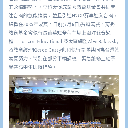
的永續趨勢下，高科大促成育秀教育基金會共同關
注台灣的氫能推廣，並且引進H2GP賽事進入台灣，
總算在2025年成真。日前(7月6日)賽道競賽，育秀
教育基金會執行長苗華斌全程在場上關注競賽過
程，Horizon Educational 亞太區總監Ales Rakovsky
及教育經理Kieren Curry也和執行團隊共同為台灣站
競賽努力，特別在部分車輛調校、緊急維修上給予
參賽高中生即時指導。