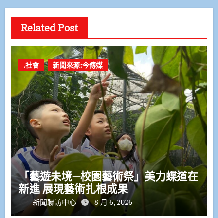
Related Post
.社會
新聞來源:今傳媒
「藝遊未境—校園藝術祭」美力蝶道在
新進 展現藝術扎根成果
新聞聯訪中心
8 月 6, 2026