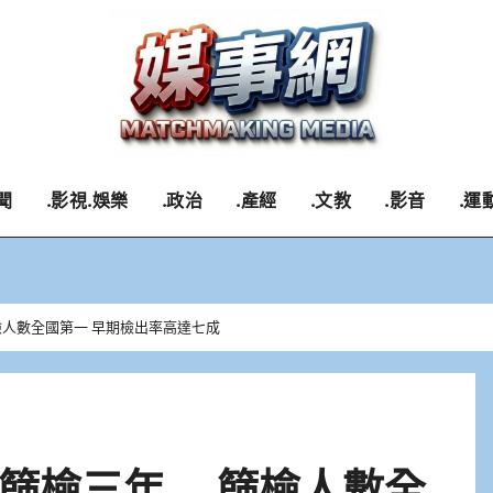
聞
.影視.娛樂
.政治
.產經
.文教
.影音
.運
人數全國第一 早期檢出率高達七成
癌篩檢三年 篩檢人數全