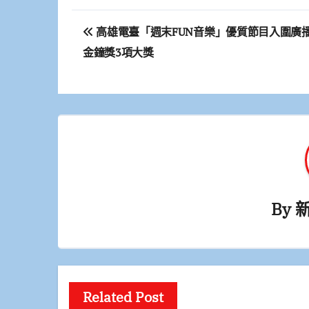
文
高雄電臺「週末FUN音樂」優質節目入圍廣
章
金鐘獎3項大獎
導
覽
By
Related Post