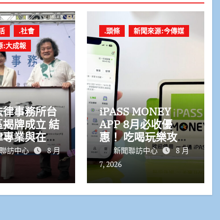
活
.社會
.頭條
新聞來源:今傳媒
源:大成報
法律事務所台
iPASS MONEY
揭牌成立 結
APP 8月必收優
律專業與在地
惠！ 吃喝玩樂攻略
一次看 聰明消費
聯訪中心
8 月
新聞聯訪中心
8 月
省更多
7, 2026