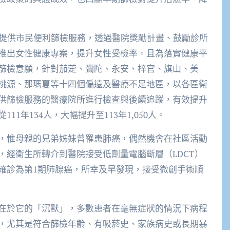
，提供市民便利篩檢服務，透過醫院獎勵計畫、鼓勵診所
推出女性健康專案，提升女性受檢率。且為落實健康平
篩檢意願，針對茄萣、彌陀、永安、梓官、旗山、美
桃源、那瑪夏等十四個偏遠及醫療不足地區，以各區衛
供篩檢服務的醫療院所進行檢查與後續追蹤，有效提升
1年134人，大幅提升至113年1,050人。
，惟母親的兄弟姊妹曾罹患肺癌，偶然機會在社區活動
，經衛生所轉介到醫院接受低劑量電腦斷層（LDCT）
確診為第1期肺腺癌，所幸及早發現，接受微創手術順
在於它的「沉默」，多數患者在毫無症狀的情況下病程
，尤其是符合篩檢年齡、有吸菸史、家族病史或長期暴