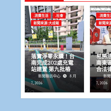
.消費生活
.社會
.消費生
新聞來源:大成報
新聞來
落實淨零永續！台
易勝
南完成202處充電
南東區
站建置 第九批樁位
合法
正式啟用
服務
新聞聯訪中心
8 月
新聞
7, 2026
7, 2026