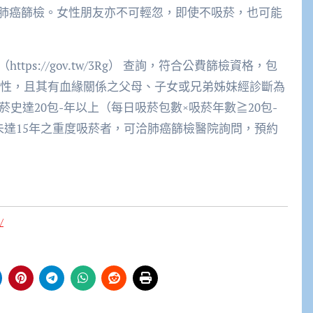
肺癌篩檢。女性朋友亦不可輕忽，即使不吸菸，也可能
ps://gov.tw/3Rg） 查詢，符合公費篩檢資格，包
4歲女性，且其有血緣關係之父母、子女或兄弟姊妹經診斷為
菸史達20包-年以上（每日吸菸包數×吸菸年數≧20包-
未達15年之重度吸菸者，可洽肺癌篩檢醫院詢問，預約
/