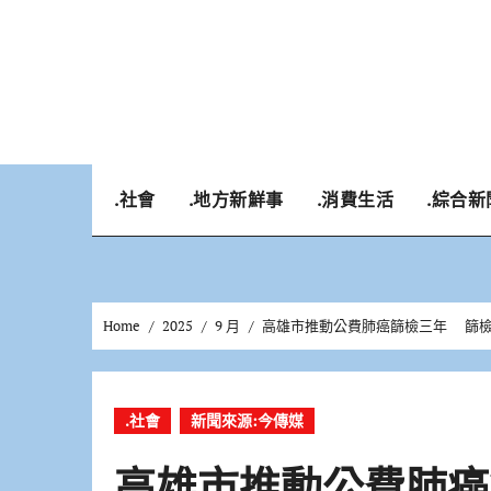
Skip
to
content
.社會
.地方新鮮事
.消費生活
.綜合新
Home
2025
9 月
高雄市推動公費肺癌篩檢三年 篩檢
.社會
新聞來源:今傳媒
高雄市推動公費肺