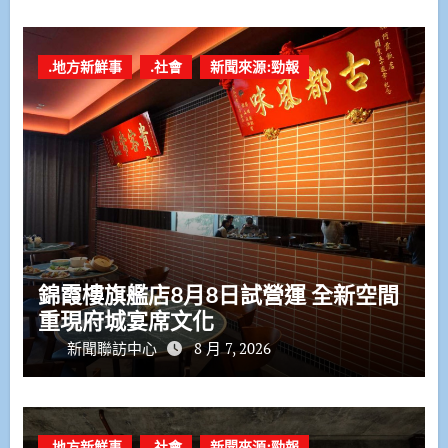
.地方新鮮事
.社會
新聞來源:勁報
錦霞樓旗艦店8月8日試營運 全新空間
重現府城宴席文化
新聞聯訪中心
8 月 7, 2026
.地方新鮮事
.社會
新聞來源:勁報