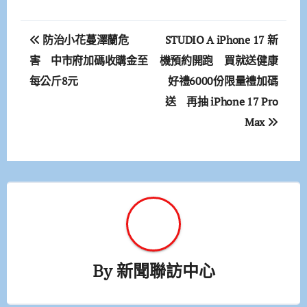
文
防治小花蔓澤蘭危
STUDIO A iPhone 17 新
章
害 中市府加碼收購金至
機預約開跑 買就送健康
每公斤8元
好禮6000份限量禮加碼
導
送 再抽 iPhone 17 Pro
覽
Max
By
新聞聯訪中心