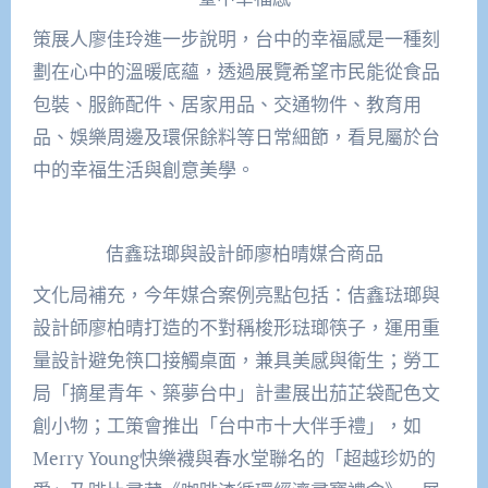
策展人廖佳玲進一步說明，台中的幸福感是一種刻
劃在心中的溫暖底蘊，透過展覽希望市民能從食品
包裝、服飾配件、居家用品、交通物件、教育用
品、娛樂周邊及環保餘料等日常細節，看見屬於台
中的幸福生活與創意美學。
佶鑫琺瑯與設計師廖柏晴媒合商品
文化局補充，今年媒合案例亮點包括：佶鑫琺瑯與
設計師廖柏晴打造的不對稱梭形琺瑯筷子，運用重
量設計避免筷口接觸桌面，兼具美感與衛生；勞工
局「摘星青年、築夢台中」計畫展出茄芷袋配色文
創小物；工策會推出「台中市十大伴手禮」，如
Merry Young快樂襪與春水堂聯名的「超越珍奶的