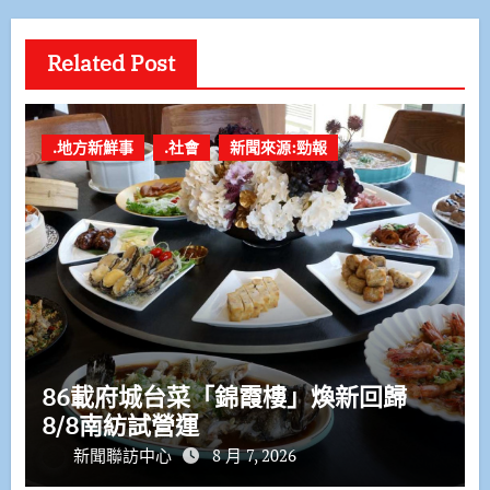
Related Post
.地方新鮮事
.社會
新聞來源:勁報
86載府城台菜「錦霞樓」煥新回歸
8/8南紡試營運
新聞聯訪中心
8 月 7, 2026