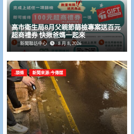
高市衛生局8月父親節篩檢專案送百元
超商禮券 快揪爸媽一起來
新聞聯訪中心
8 月 8, 2026
.頭條
新聞來源:今傳媒