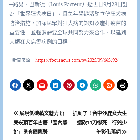
─路易．巴斯德（Louis Pasteur）逝世日9月28日訂
為「世界狂犬病日」，且每年舉辦活動宣傳狂犬病
防治措施，加深民眾對狂犬病的認知及施打疫苗的
重要性，並強調需要全球共同努力來合作，以達到
人類狂犬病零病例的目標。
新聞來源：
https://focusnews.com.tw/2025/09/665692/
文
展現低碳藝文魅力 屏
抓到了！台中沙鹿女大生
章
東崁頂百年古厝「圍內靜
遭砍11刀慘死 行兇少
好」勇奪國際獎
年彰化落網
導