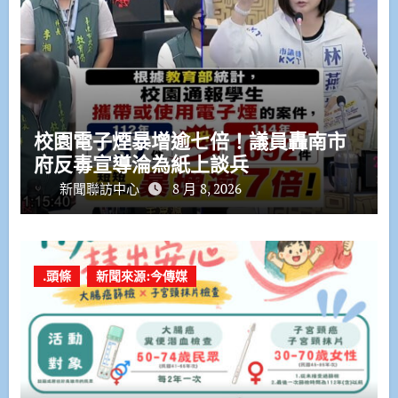
校園電子煙暴增逾七倍！議員轟南市
府反毒宣導淪為紙上談兵
新聞聯訪中心
8 月 8, 2026
.頭條
新聞來源:今傳媒