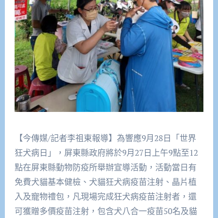
【今傳媒/記者李祖東報導】為響應9月28日「世界
狂犬病日」，屏東縣政府將於9月27日上午9點至12
點在屏東縣動物防疫所舉辦宣導活動，活動當日有
免費犬貓基本健檢、犬貓狂犬病疫苗注射、晶片植
入及寵物禮包，凡現場完成狂犬病疫苗注射者，還
可獲贈多價疫苗注射，包含犬八合一疫苗50名及貓