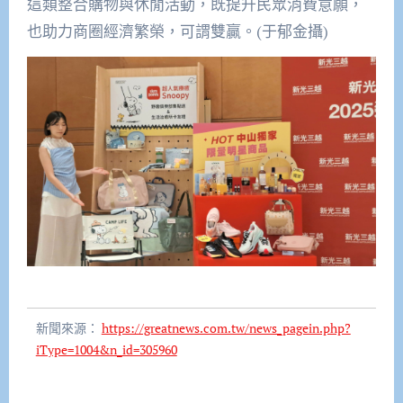
這類整合購物與休閒活動，既提升民眾消費意願，
也助力商圈經濟繁榮，可謂雙贏。(于郁金攝)
新聞來源：
https://greatnews.com.tw/news_pagein.php?
iType=1004&n_id=305960