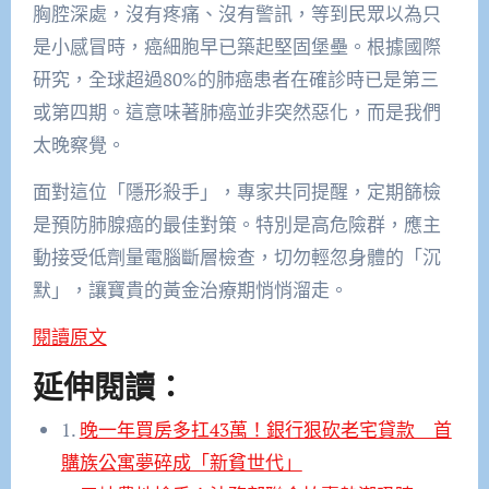
胸腔深處，沒有疼痛、沒有警訊，等到民眾以為只
是小感冒時，癌細胞早已築起堅固堡壘。根據國際
研究，全球超過80%的肺癌患者在確診時已是第三
或第四期。這意味著肺癌並非突然惡化，而是我們
太晚察覺。
面對這位「隱形殺手」，專家共同提醒，定期篩檢
是預防肺腺癌的最佳對策。特別是高危險群，應主
動接受低劑量電腦斷層檢查，切勿輕忽身體的「沉
默」，讓寶貴的黃金治療期悄悄溜走。
閱讀原文
延伸閱讀：
1.
晚一年買房多扛43萬！銀行狠砍老宅貸款 首
購族公寓夢碎成「新貧世代」