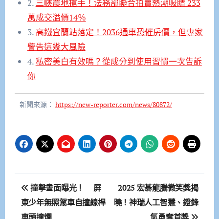
2.
三峽農地搶手！法務部聯合拍賣熱潮吸睛 233
萬成交溢價14％
3.
高鐵宜蘭站落定！2036通車恐催房價，但專家
警告這幾大風險
4.
私密美白有效嗎？從成分到使用習慣一次告訴
你
新聞來源：
https://new-reporter.com/news/80872/
文
撞擊畫面曝光！ 屏
2025 宏碁龍騰微笑獎揭
章
東少年無照駕車自撞線桿
曉！神瑞人工智慧、鐙鋒
車頭撞爛
氫勇奪首獎