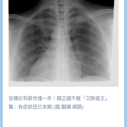
從確診到辭世僅一年！顏正國不敵「沉默癌王」
醫：有症狀恐已末期.(圖/翻攝 網路)