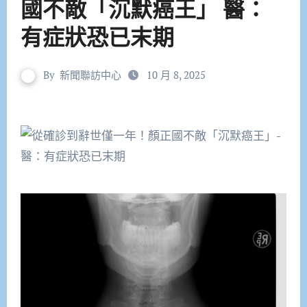
國不敵「沉默癌王」 醫：
有症狀恐已末期
By
新聞聯訪中心
10 月 8, 2025