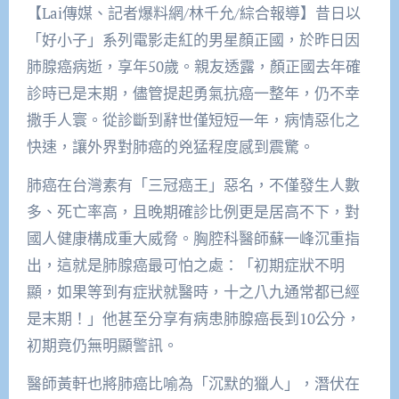
【Lai傳媒、記者爆料網/林千允/綜合報導】昔日以
「好小子」系列電影走紅的男星顏正國，於昨日因
肺腺癌病逝，享年50歲。親友透露，顏正國去年確
診時已是末期，儘管提起勇氣抗癌一整年，仍不幸
撒手人寰。從診斷到辭世僅短短一年，病情惡化之
快速，讓外界對肺癌的兇猛程度感到震驚。
肺癌在台灣素有「三冠癌王」惡名，不僅發生人數
多、死亡率高，且晚期確診比例更是居高不下，對
國人健康構成重大威脅。胸腔科醫師蘇一峰沉重指
出，這就是肺腺癌最可怕之處：「初期症狀不明
顯，如果等到有症狀就醫時，十之八九通常都已經
是末期！」他甚至分享有病患肺腺癌長到10公分，
初期竟仍無明顯警訊。
醫師黃軒也將肺癌比喻為「沉默的獵人」，潛伏在