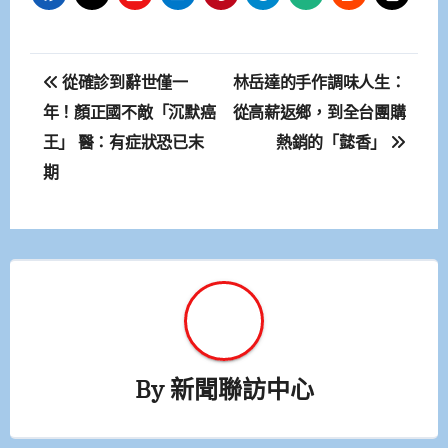
文
從確診到辭世僅一
林岳達的手作調味人生：
章
年！顏正國不敵「沉默癌
從高薪返鄉，到全台團購
王」 醫：有症狀恐已末
熱銷的「懿香」
導
期
覽
By
新聞聯訪中心