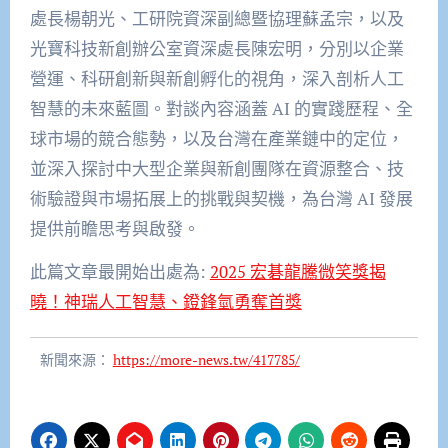
處長楊朝光、工研院資深副總暨協理蘇孟宗，以及
光寶科技新創辦公室資深處長陳宏明，分別以企業
營運、科
研
創新與新創孵化的視角，深入剖析人工
智慧的未來藍
圖。對談內容涵蓋 AI 的實踐歷程、全
球市場的競合態勢，以及台灣在產業鏈中的定位，
並深入探討中大型企業與新創團隊在資源整合、技
術驗證與市場拓展上的挑戰與契機，為
台灣 AI 發展
提供前瞻思考與啟發。
此篇文章最開始出處為:
2025 宏碁龍騰微笑獎揭
曉！神瑞人工智慧、鐙鋒氫勇奪首獎
新聞來源：
https://more-news.tw/417785/