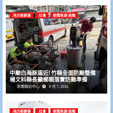
.地方新鮮事
.社會
新聞來源:勁報
中颱白海豚逼近! 竹縣全面防颱整備
楊文科縣長籲鄉親落實防颱準備
新聞聯訪中心
8 月 7, 2026
.地方新鮮事
.社會
新聞來源:勁報