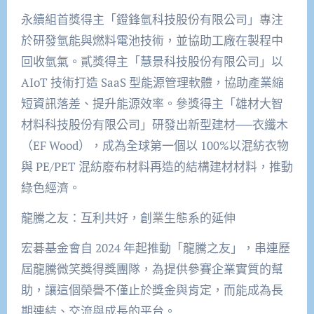
永續組首獎得主「
鐙鋒氫科技
股份有限公司」專注
於
研發氫能與
燃料電池技術，並協助
工廠在製程中
回收氫氣。貳獎得主「
慧景科技
股份有限公司」以
AIoT
技術打造
SaaS
型
能源管理軟體，協助產業縮
短資訊落差、提升能源效率。參獎得主「
雄材大
智
材料科技
股份有限公司」研發出新型建材
──
衣
纖
木
（EF Wood），成為全球第一個以 100%以混紡衣物
與 PE/PET
混紡廢布材料
再造的結構建材材料，推動
綠色經濟。
龍騰之友：
互利共好
，創業生態系的延伸
宏碁基金會自
2024 年起推動「龍騰之友」，串連歷
屆龍騰微笑獎得獎團隊，
為提供參賽
企業
實質
的幫
助，
讓這個榮譽不僅止於獎金與肯定，而能成為長
期連結、交流與成長的平
台。