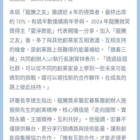
本屆「龍騰之友」邀請近 4 年的得獎者，最終出席
約 70%，有過半數連續兩年參與。 2024 年龍騰微笑
獎得主「
愛淨節能
」代表闕隆一分享，加入「龍騰
之友」後，多了與其
他創業家互相激盪、互相支持
的機會，是創業路上很難得的能量補給。「
適
着
三
維」共同創辦人🖃執行長謝賀祥表示，「透過這個
社群，
可以從不同的創業家身上學到一些未來可
能
遇到的挑戰。還可以尋找新的合作夥伴，在成長的
路上彼此扶持。」
評審長李達生指出，龍騰獎承襲宏碁集團創辦人施
振榮先生的創業精神，核心價值是「走向國際、實
現永續、王道精神、
互利共好
」。他強調，宏碁不
僅提供舞台，更分享行銷通路與技術能量，讓新創
能與集團協力合作，「唯有互助合作，才能走得更