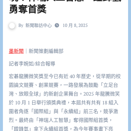
勇奪首獎
By
新聞聯訪中心
10 月 8, 2025
墨新聞
｜新聞策劃編輯部
記者李婉如/綜合報導
宏碁龍騰微笑獎至今已有近
40
年歷史，從早期的校
園論文競賽、創業競賽，一路發展為
鼓勵「立足台
灣、放眼全球」的新創企業舞台。2025
年龍騰微笑
於
10
月
1
日舉行頒獎典
禮，本屆
共有共有
18
組入
圍者角逐「國際組」與「永續組」前三名，競爭激
烈。最終由
「
神瑞人工智慧
」奪得國際組首獎，
「
鐙鋒氫
」拿下永續組首獎，為今年賽事畫下亮