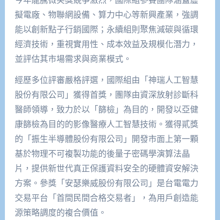
擬電廠、
物聯網
設備、
算力中心
等新興產業，強調
能以創新點子行銷國際；永續組則
聚焦減碳與
循環
經濟技術，重視實用性、成本效益及規模化潛力，
並評估其市場需求與商業模式。
經歷多位評審嚴格評選，國際組由「
神瑞人工智慧
股份有限公司」獲得首獎，團隊由資
深放射診斷科
醫師領導，致力於以「篩檢」為目的，開發以亞健
康篩檢為目的的影像醫療人工智慧技術。獲得貳獎
的「振生半導體股份有限公司」開發市面上第一顆
基於物理不可複製功能的後量子密碼學演算法晶
片，提供新世代真正保護資料安全的
硬體資安解決
方案。參獎「安瑟樂威股份有限公司」是台電電力
交易平台「首間民間合格交易者」，為用戶創造能
源策略調度的複合價值。