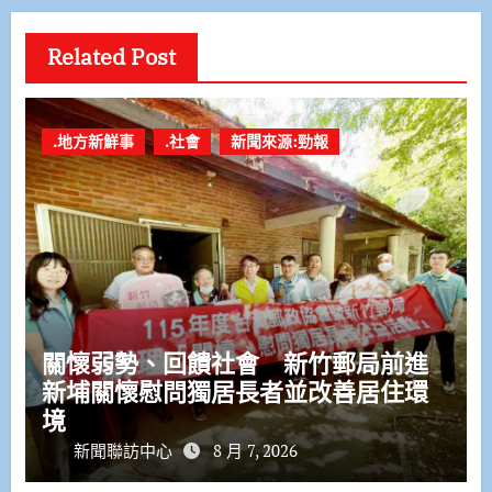
Related Post
.地方新鮮事
.社會
新聞來源:勁報
關懷弱勢、回饋社會 新竹郵局前進
新埔關懷慰問獨居長者並改善居住環
境
新聞聯訪中心
8 月 7, 2026