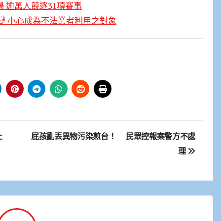
場 逾萬人競逐31項賽事
變 小心成為不法業者利用之對象
土
屁孩亂丟異物污染煎台！ 民眾控報案警方不處
理