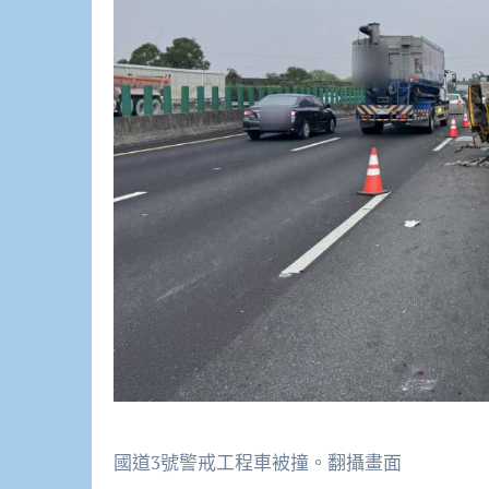
國道3號警戒工程車被撞。翻攝畫面