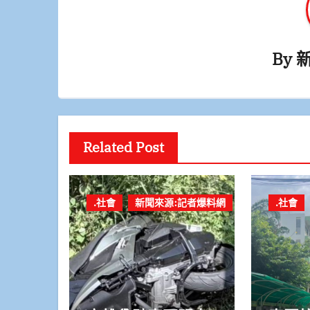
By
Related Post
.社會
新聞來源:記者爆料網
.社會