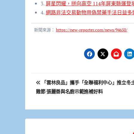
3.
屏星閃耀，拼向高空 114年屏東縣運登
4.
網路非法交易動物用偽禁藥手法日益多
新聞來源：
https://new-reporter.com/news/94650/
文
「雲林良品」攜手「全聯福利中心」推立冬
章
雞節 張麗善與名廚示範進補好料
導
覽