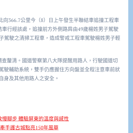
北向366.7公里今（8）日上午發生半聯結車追撞工程車
聯結車行經該處，追撞前方外側路肩由49歲楊姓男子駕駛
男子駕駛之清掃工程車，造成警戒工程車駕駛楊姓男子輕
待調查釐清。國道警察第八大隊提醒用路人，行駛國道切
駕駛輔助系統，雙手仍應握住方向盤並全程注意車前狀
自身及其他用路人之安全。
放慢腳步 體驗屏東的溫度與感性
人牽手護古城點亮150年風華