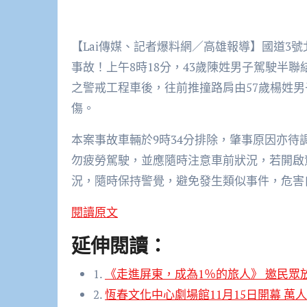
【Lai傳媒、記者爆料網／高雄報導】國道3號
事故！上午8時18分，43歲陳姓男子駕駛半
之警戒工程車後，往前推撞路肩由57歲楊姓
傷。
本案事故車輛於9時34分排除，肇事原因亦
勿疲勞駕駛，並應隨時注意車前狀況，若開啟
況，隨時保持警覺，避免發生類似事件，危害
閱讀原文
延伸閱讀：
1.
《走進屏東，成為1％的旅人》 邀民眾
2.
恆春文化中心劇場館11月15日開幕 萬