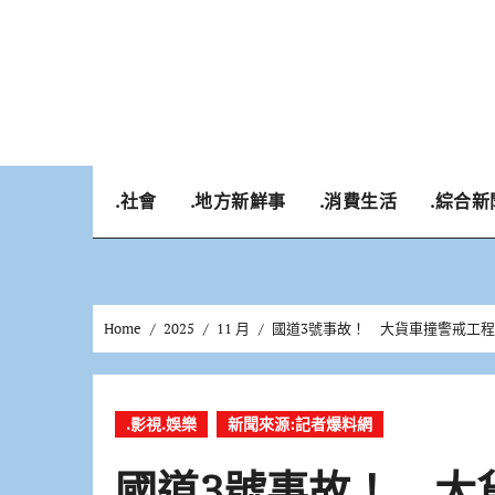
Skip
to
content
.社會
.地方新鮮事
.消費生活
.綜合新
Home
2025
11 月
國道3號事故！ 大貨車撞警戒工程
.影視.娛樂
新聞來源:記者爆料網
國道3號事故！ 大