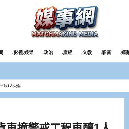
聞
.影視.娛樂
.政治
.產經
.文教
.影音
.運
車釀1人受傷
貨車撞警戒工程車釀1人