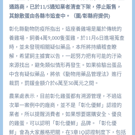
通路商，已於11/5通知業者清查下架，停止販售，
其餘散蛋由各縣市追查中。（圖/彰縣府提供)
彰化縣動物防疫所指出，這座養雞場是屬於傳統的
養雞場，飼養4萬9,000隻蛋雞，於11月6日進場蒐查
時，並未發現相關疑似藥品，本所將持續稽查瞭
解，希望飼主據實以告，一起努力把有可能的汙染
來源找出，避免類似情形再發生。如果檢驗出蛋品
中含有疑似藥品，將依《動物用藥品管理法》進行
裁罰，罰鍰金額介於6萬至30萬元之間。
農業處表示，目前彰化雞蛋都有溯源管理，不過這
次單一案例中的廠商，並不是「彰化優鮮」認證的
業者，所以提醒消費者，如果想要選購安全、優良
的雞蛋，可以認明「彰化優鮮」品牌。「彰化優
鮮」會為大家嚴格把關，在3章1Q認證制度下，包括