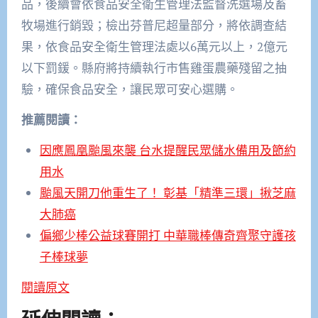
品，後續會依食品安全衛生管理法監督洗選場及畜
牧場進行銷毀；檢出芬普尼超量部分，將依調查結
果，依食品安全衛生管理法處以6萬元以上，2億元
以下罰鍰。縣府將持續執行市售雞蛋農藥殘留之抽
驗，確保食品安全，讓民眾可安心選購。
推薦閱讀：
因應鳳凰颱風來襲 台水提醒民眾儲水備用及節約
用水
颱風天開刀他重生了！ 彰基「精準三環」揪芝麻
大肺癌
偏鄉少棒公益球賽開打 中華職棒傳奇齊聚守護孩
子棒球夢
閱讀原文