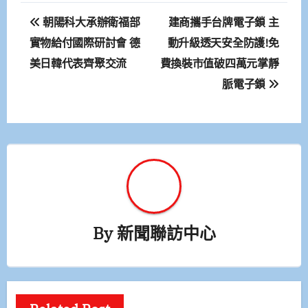
文
朝陽科大承辦衛福部
建商攜手台牌電子鎖 主
章
實物給付國際研討會 德
動升級透天安全防護!免
美日韓代表齊聚交流
費換裝市值破四萬元掌靜
導
脈電子鎖
覽
By
新聞聯訪中心