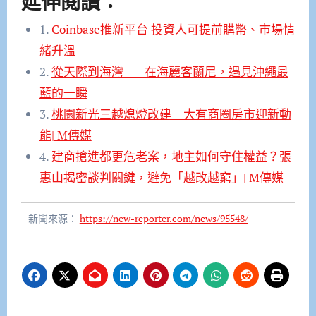
延伸閱讀：
1.
Coinbase推新平台 投資人可提前購幣、市場情
緒升溫
2.
從天際到海灣——在海麗客蘭尼，遇見沖繩最
藍的一瞬
3.
桃園新光三越熄燈改建 大有商圈房市迎新動
能| M傳媒
4.
建商搶進都更危老案，地主如何守住權益？張
惠山揭密談判關鍵，避免「越改越窮」| M傳媒
新聞來源：
https://new-reporter.com/news/95548/