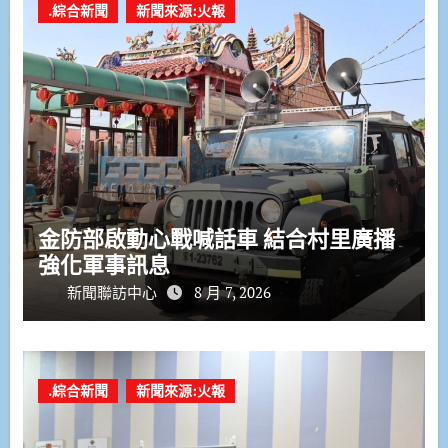
.綜合新聞
新聞來源:火報
金防部啟動心戰喊話車 結合村里廣播
強化軍事訊息
新聞聯訪中心
8 月 7, 2026
.綜合新聞
新聞來源:火報