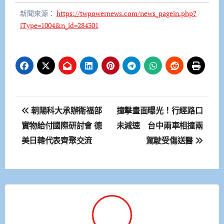
新聞來源：
https://twpowernews.com/news_pagein.php?
iType=1004&n_id=284301
文
朝陽科大承辦衛福部
撞擊畫面曝光！行經路口
章
實物給付國際研討會 德
未減速 台中兩車相撞兩
美日韓代表齊聚交流
駕駛受傷送醫
導
覽