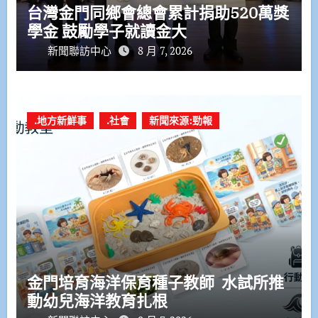
台灣金門同鄉會總會累計捐助520萬獎
學金 鼓勵學子就讀金大
新聞聯訪中心
8 月 7, 2026
.地方新鮮事
.社會
新聞來源:勁報
金門培育海洋保育種子教師 水試所推
動幼兒海洋教育扎根