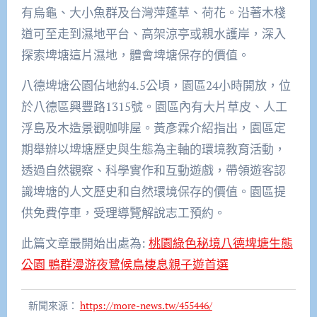
有烏龜、大小魚群及台灣萍蓬草、荷花。沿著木棧
道可至走到濕地平台、高架涼亭或親水護岸，深入
探索埤塘這片濕地，體會埤塘保存的價值。
八德埤塘公園佔地約4.5公頃，園區24小時開放，位
於八德區興豐路1315號。園區內有大片草皮、人工
浮島及木造景觀咖啡屋。黃彥霖介紹指出，園區定
期舉辦以埤塘歷史與生態為主軸的環境教育活動，
透過自然觀察、科學實作和互動遊戲，帶領遊客認
識埤塘的人文歷史和自然環境保存的價值。園區提
供免費停車，受理導覽解說志工預約。
此篇文章最開始出處為:
桃園綠色秘境八德埤塘生態
公園 鴨群漫游夜鷺候鳥棲息親子遊首選
新聞來源：
https://more-news.tw/455446/