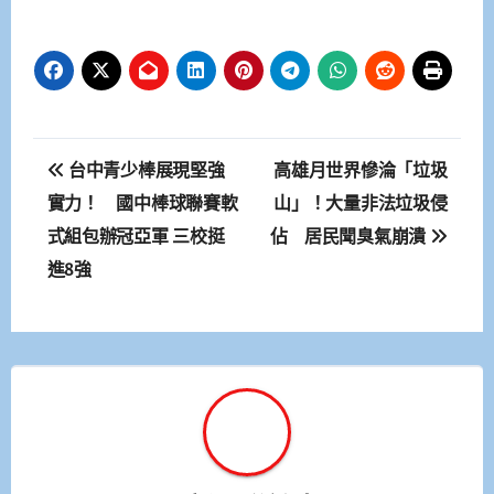
文
台中青少棒展現堅強
高雄月世界慘淪「垃圾
章
實力！ 國中棒球聯賽軟
山」！大量非法垃圾侵
式組包辦冠亞軍 三校挺
佔 居民聞臭氣崩潰
導
進8強
覽