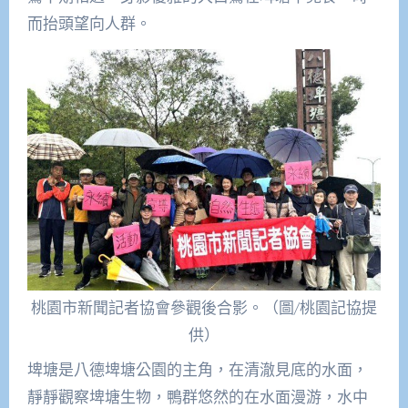
而抬頭望向人群。
桃園市新聞記者協會參觀後合影。（圖/桃園記協提
供）
埤塘是八德埤塘公園的主角，在清澈見底的水面，
靜靜觀察埤塘生物，鴨群悠然的在水面漫游，水中