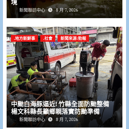
境
新聞聯訪中心
8 月 7, 2026
.地方新鮮事
.社會
新聞來源:勁報
中颱白海豚逼近! 竹縣全面防颱整備
楊文科縣長籲鄉親落實防颱準備
新聞聯訪中心
8 月 7, 2026