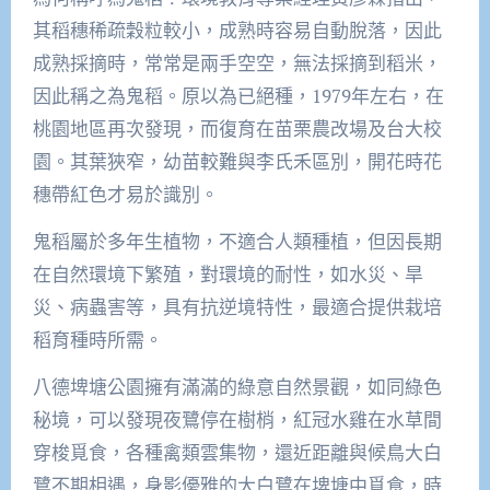
其稻穗稀疏穀粒較小，成熟時容易自動脫落，因此
成熟採摘時，常常是兩手空空，無法採摘到稻米，
因此稱之為鬼稻。原以為已絕種，1979年左右，在
桃園地區再次發現，而復育在苗栗農改場及台大校
園。其葉狹窄，幼苗較難與李氏禾區別，開花時花
穗帶紅色才易於識別。
鬼稻屬於多年生植物，不適合人類種植，但因長期
在自然環境下繁殖，對環境的耐性，如水災、旱
災、病蟲害等，具有抗逆境特性，最適合提供栽培
稻育種時所需。
八德埤塘公園擁有滿滿的綠意自然景觀，如同綠色
秘境，可以發現夜鷺停在樹梢，紅冠水雞在水草間
穿梭覓食，各種禽類雲集物，還近距離與候鳥大白
鷺不期相遇，身影優雅的大白鷺在埤塘中覓食，時