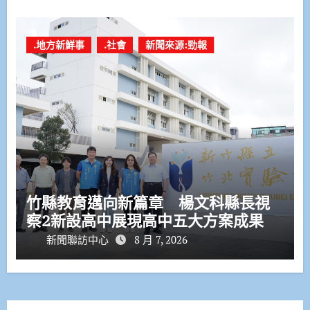
.地方新鮮事
.社會
新聞來源:勁報
竹縣教育邁向新篇章 楊文科縣長視
察2新設高中展現高中五大方案成果
新聞聯訪中心
8 月 7, 2026