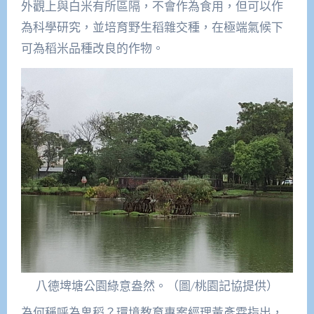
外觀上與白米有所區隔，不會作為食用，但可以作
為科學研究，並培育野生稻雜交種，在極端氣候下
可為稻米品種改良的作物。
八德埤塘公園綠意盎然。（圖/桃園記協提供）
為何稱呼為鬼稻？環境教育專案經理黃彥霖指出，