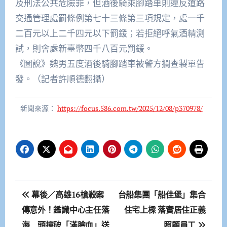
及刑法公共危險罪，但酒後騎乘腳踏車則違反道路
交通管理處罰條例第七十三條第三項規定，處一千
二百元以上二千四元以下罰鍰；若拒絕呼氣酒精測
試，則會處新臺幣四千八百元罰鍰。
《圖說》魏男五度酒後騎腳踏車被警方攔查製單告
發。（記者許順德翻攝）
新聞來源：
https://focus.586.com.tw/2025/12/08/p370978/
文
幕後／高雄16槍殺案
台船集團「船佳堡」集合
章
傳意外！鑑識中心主任落
住宅上樑 落實居住正義
海 頭撞破「滿臉血」送
照顧員工