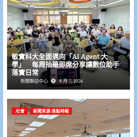
敏實科大全面邁向「AI Agent 大
學」 每周抽籤即席分享讓數位助手
落實日常
新聞聯訪中心
8 月 7, 2026
.社會
新聞來源:焦點時報