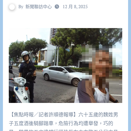
By
新聞聯訪中心
12 月 8, 2025
【焦點時報／記者許順德報導】六十五歲的魏姓男
子五度酒後騎腳踏車，危險行為均遭舉發，巧的