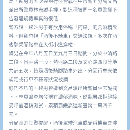
是，魏男的五次違規行徑皆栽在中市警五分局文昌
派出所警員林志誠手裡，對這種被同一名員警攔下
告發違規機率真的很低。
警方說，魏姓男子有飲用俗稱「阿達」的含酒精飲
料，但卻忽視「酒後不騎車」交通法規，多次在酒
後騎乘腳踏車在大街小道穿梭。
魏男在今年八月五日至九月三日期間，分於中清路
二段、昌平路一段、熱河路二段及文心路四段等地
共計五次，皆是酒後騎腳踏車外出，分因行車未依
規定或行車不穩等狀況被攔。
好巧不巧的，魏男皆遭到文昌派出所警員林志誠攔
下，林員盤查均發現有濃郁酒味，然魏男都拒絕接
受呼氣酒精測試，累積罰鍰高達新臺幣二萬四千
元。
分局長劉其賢提醒，酒後駕駛汽車或騎乘機車會涉