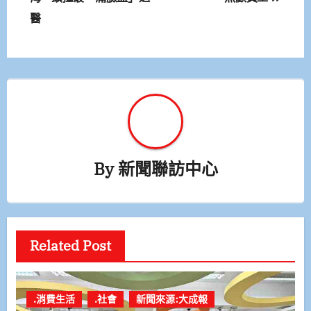
導
醫
覽
By
新聞聯訪中心
Related Post
.消費生活
.社會
新聞來源:大成報