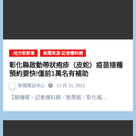
.地方新鮮事
新聞來源:記者爆料網
彰化縣啟動帶狀疱疹（皮蛇）疫苗接種
預約要快!僅前1萬名有補助
新聞聯訪中心
12 月 31, 2025
【賴傳媒、記者爆料網／曾厚銘／彰化報…