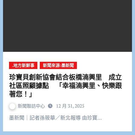
.地方新鮮事
新聞來源:墨新聞
珍寶貝創新協會結合板橋湳興里 成立
社區照顧據點 「幸福湳興里、快樂跟
著您！」
新聞聯訪中心
12 月 31, 2025
墨新聞｜記者孫筱華／新北報導 由珍寶…