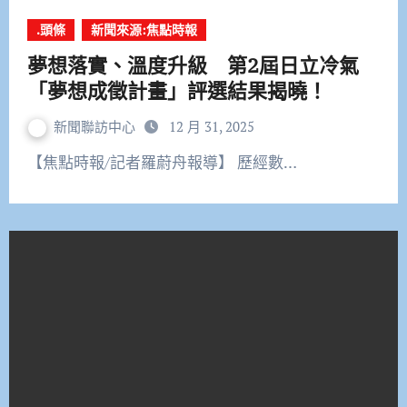
.頭條
新聞來源:焦點時報
夢想落實、溫度升級 第2屆日立冷氣
「夢想成徵計畫」評選結果揭曉！
新聞聯訪中心
12 月 31, 2025
【焦點時報/記者羅蔚舟報導】 歷經數…