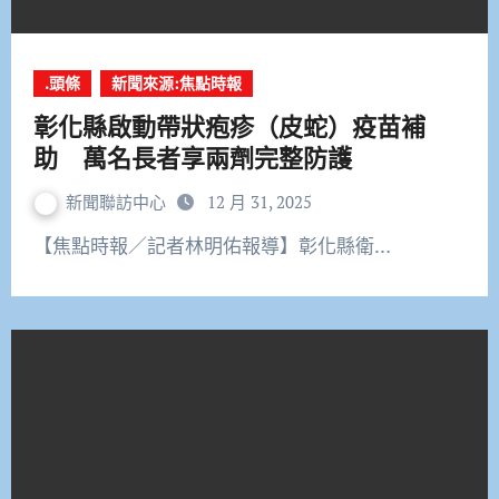
.頭條
新聞來源:焦點時報
彰化縣啟動帶狀疱疹（皮蛇）疫苗補
助 萬名長者享兩劑完整防護
新聞聯訪中心
12 月 31, 2025
【焦點時報／記者林明佑報導】彰化縣衛…