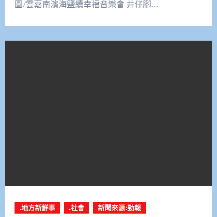
圖/雲嘉南濱海鹽續幸福音樂會 井仔腳…
.地方新鮮事
.社會
新聞來源:勁報