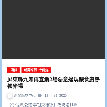
.頭條
新聞來源:今傳媒
屏東縣九如再查獲2場惡意違規餵食廚餘
養豬場
新聞聯訪中心
12 月 31, 2025
【今傳媒/記者李祖東報導】為防堵非洲…