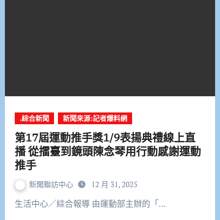
.綜合新聞
新聞來源:記者爆料網
第17屆運動推手獎1/9表揚典禮線上直
播 從擂臺到鏡頭陳念琴用行動感謝運動
推手
新聞聯訪中心
12 月 31, 2025
生活中心／綜合報導 由運動部主辦的「…