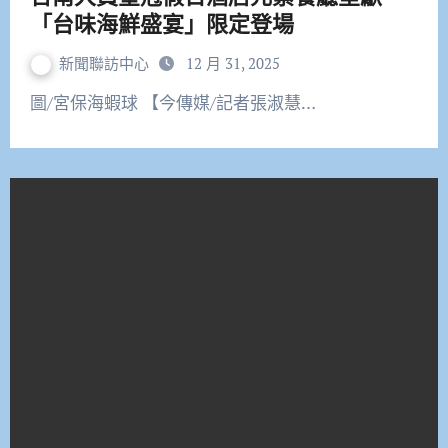
「台味海鮮盛宴」限定登場
新聞聯訪中心
12 月 31, 2025
圖/宮保海蝦球 【今傳媒/記者張淑慧…