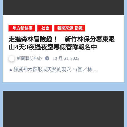
.地方新鮮事
.社會
新聞來源:勁報
走進森林冒險趣！ 新竹林保分署東眼
山4天3夜過夜型寒假營隊報名中
新聞聯訪中心
12 月 31, 2025
▲赫威神木群形成天然的洞穴。(圖／林…