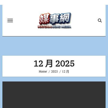
Skip
to
content
12 月 2025
Home
2025
12 月