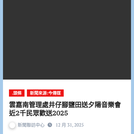
.頭條
新聞來源:今傳媒
雲嘉南管理處井仔腳鹽田送夕陽音樂會
近2千民眾歡送2025
新聞聯訪中心
12 月 31, 2025