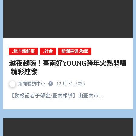
.地方新鮮事
.社會
新聞來源:勁報
越夜越嗨！臺南好YOUNG跨年火熱開唱
精彩連發
新聞聯訪中心
12 月 31, 2025
【勁報記者于郁金/臺南報導】由臺南市…