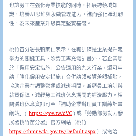
也讓勞工在強化專業技能的同時，拓展跨領域知
識，培養AI思維與永續管理能力，進而強化職涯韌
性，為未來產業升級奠定堅實基礎。
桃竹苗分署長賴家仁表示，在職訓練是企業提升競
爭力的關鍵工具。除勞工再充電計畫外，若企業屬
於「僱用安定措施」公告適用的九大行業，還可申
請「強化僱用安定措施」合併請領薪資差額補貼，
協助企業在調整營運或減班期間，兼顧員工培訓與
薪資保障，減輕勞工減班休息期間的經濟壓力。相
關減班休息資訊可至「補助企業辦理員工訓練計畫
網站」(
https://gov.tw/dVC
) 或「勞動部勞動力發
展署桃竹苗分署」官方網站（桃竹
https://thmr.wda.gov.tw/Default.aspx
）或電洽