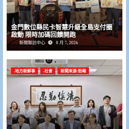
金門數位縣民卡智慧升級全島支付圈
啟動 限時加碼回饋開跑
新聞聯訪中心
8 月 7, 2026
.地方新鮮事
.社會
新聞來源:勁報