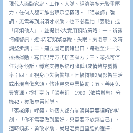
現代人面臨家庭、工作、人際、經濟等多元繁重壓
力，任何人都可能出現承受極限。「張老師」強
調，无需等到崩潰才求助，也不必懼怕「丟臉」或
「麻煩他人」，並提供5大實用預防策略：一、辨識
情緒警訊，近2周若頻繁暴躁、失眠、胸悶等，及時
調整步調；二、建立固定情緒出口，每週至少一次
透過運動、寫日記等方式排空壓力；三、尋找可信
任對象傾訴，穩定支持系統可降低4成情緒爆發機
率；四、正視身心失衡警訊，困擾持續2周影響生活
或出現自傷念頭，儘速尋求專業協助；五、善用免
費資源，撥打臺南「張老師」1980（依舊幫您）分
機42，獲取專業輔導。
「張老師」呼籲，每個人都有崩潰與需要理解的時
刻，「你不需要做到最好，只需要不放棄自己」，
適時傾訴、勇敢求助，就是溫柔且堅強的選擇。