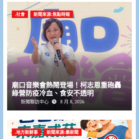
.社會
新聞來源:焦點時報
廟口音樂會熱鬧登場！柯志恩重砲轟
綠營防疫冷血、食安不透明
新聞聯訪中心
8 月 8, 2026
.地方新鮮事
新聞來源:墨新聞