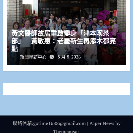
黃文醫師故居重啟變身「津本喫茶
部」 黃敏惠：老屋新生再添木都亮
點
新聞聯訪中心
8 月 8, 2026
聯絡信箱:gotime1688@gmail.com
|
Paper News
by
Themeansar
.