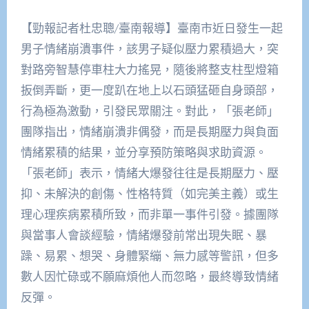
【勁報記者杜忠聰/臺南報導】臺南市近日發生一起
男子情緒崩潰事件，該男子疑似壓力累積過大，突
對路旁智慧停車柱大力搖晃，隨後將整支柱型燈箱
扳倒弄斷，更一度趴在地上以石頭猛砸自身頭部，
行為極為激動，引發民眾關注。對此，「張老師」
團隊指出，情緒崩潰非偶發，而是長期壓力與負面
情緒累積的結果，並分享預防策略與求助資源。
「張老師」表示，情緒大爆發往往是長期壓力、壓
抑、未解決的創傷、性格特質（如完美主義）或生
理心理疾病累積所致，而非單一事件引發。據團隊
與當事人會談經驗，情緒爆發前常出現失眠、暴
躁、易累、想哭、身體緊繃、無力感等警訊，但多
數人因忙碌或不願麻煩他人而忽略，最終導致情緒
反彈。