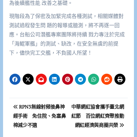
為後續艦性能 改善之基礎。
現階段為了保密及加緊完成各種測試，相關媒體對
測試過程發生問 題的報導或臆測，將不再逐一回
應。台船公司潛艦專案團隊將持續 戮力專注於完成
「海鯤軍艦」的測試、缺改，在安全無虞的前提
下，儘快完工交艦，不負國人所望！
文
RPN3無線射頻後鼻神
中華網紅協會攜手臺北網
章
經手術 免住院、免塞鼻
紅節 百位網紅齊聚推動
棉減少不適
網紅經濟與商圈共榮
導