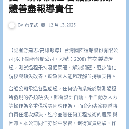
體善盡報導責任
By
蔡宗武
12 月 13, 2025
【記者游建志/高雄報導】台灣國際造船股份有限公
司(以下簡稱台船公司，股號：2208) 首次 製造潛
艦，測試過程秉持發掘問題、解決問題，逐步強化
調校與缺失改善，盼望國人能夠理解並持續支持。
台船公司承造各型船艦，任何裝備系統於驗測過程
所發現的各類缺 失，都會設計自動、半自動及人力
等操作為多重備援等因應作為， 而台船專案團隊將
負責任逐次解決，迄今並無任何工程技術的瓶頸 與
困難。本公司同仁亦從中學習，獲得寶貴經驗，作