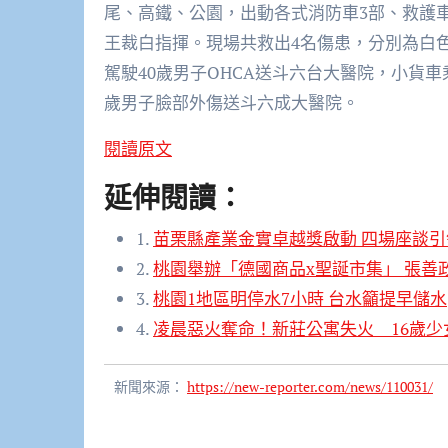
尾、高鐵、公園，出動各式消防車3部、救護車
王裁白指揮。現場共救出4名傷患，分別為白
駕駛40歲男子OHCA送斗六台大醫院，小貨車
歲男子臉部外傷送斗六成大醫院。
閱讀原文
延伸閱讀：
1.
苗栗縣產業金實卓越獎啟動 四場座談引領
2.
桃園舉辦「德國商品x聖誕市集」 張善
3.
桃園1地區明停水7小時 台水籲提早儲水
4.
凌晨惡火奪命！新莊公寓失火 16歲少
新聞來源：
https://new-reporter.com/news/110031/