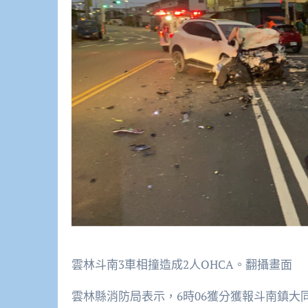
雲林斗南3車相撞造成2人OHCA。翻攝畫面
雲林縣消防局表示，6時06獲分獲報斗南鎮大