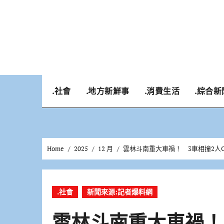
Skip
to
content
.社會
.地方新鮮事
.消費生活
.綜合新
Home
2025
12 月
雲林斗南重大車禍！ 3車相撞2人O
.社會
新聞來源:記者爆料網
雲林斗南重大車禍！ 