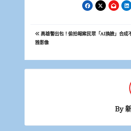
文
高雄警出包！偷拍報案民眾「AI換臉」合成
章
雅影像
導
覽
By