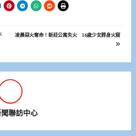
不
凌晨惡火奪命！新莊公寓失火 16歲少女葬身火窟
新聞聯訪中心