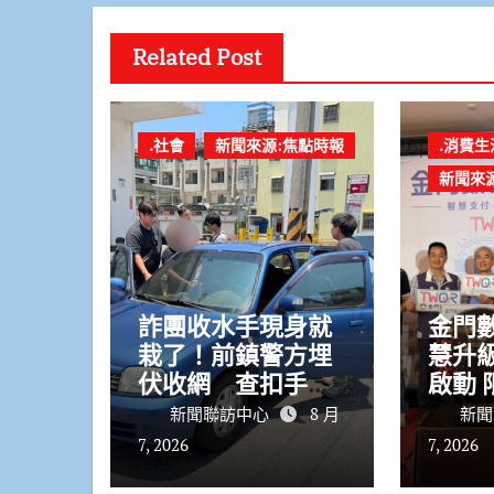
Related Post
.社會
新聞來源:焦點時報
.消費生
新聞來
詐團收水手現身就
金門
栽了！前鎮警方埋
慧升
伏收網 查扣手機
啟動 
揪出幕後黑手
開跑
新聞聯訪中心
8 月
新聞
7, 2026
7, 2026