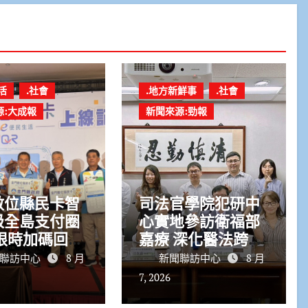
活
.社會
.地方新鮮事
.社會
源:大成報
新聞來源:勁報
數位縣民卡智
司法官學院犯研中
級全島支付圈
心實地參訪衛福部
限時加碼回饋
嘉療 深化醫法跨界
合作新藍圖
聯訪中心
8 月
新聞聯訪中心
8 月
7, 2026