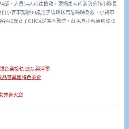
4部、人員14人前往搶救，現場由斗南消防分隊小隊長
色自小客車駕駛40歲男子昏迷送若瑟醫院急救，小貨車
乘客40歲女子OHCA送雲基醫院，紅色自小客車駕駛45
企業接軌 ESG 與淨零
政品嘗異國特色美食
女葬身火窟