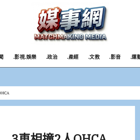
聞
.影視.娛樂
.政治
.產經
.文教
.影音
.運
HCA
3車相撞2人OHCA