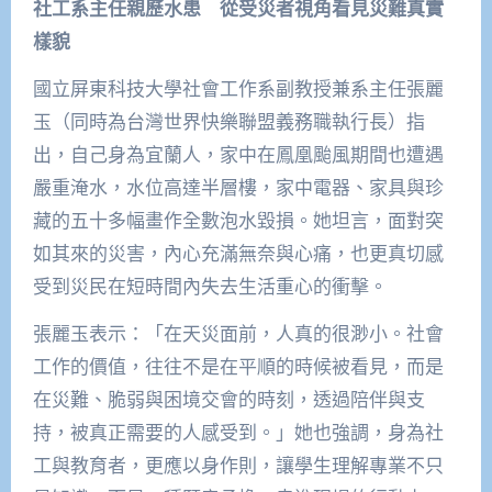
社工系主任親歷水患 從受災者視角看見災難真實
樣貌
國立屏東科技大學社會工作系副教授兼系主任張麗
玉（同時為台灣世界快樂聯盟義務職執行長）指
出，自己身為宜蘭人，家中在鳳凰颱風期間也遭遇
嚴重淹水，水位高達半層樓，家中電器、家具與珍
藏的五十多幅畫作全數泡水毀損。她坦言，面對突
如其來的災害，內心充滿無奈與心痛，也更真切感
受到災民在短時間內失去生活重心的衝擊。
張麗玉表示：「在天災面前，人真的很渺小。社會
工作的價值，往往不是在平順的時候被看見，而是
在災難、脆弱與困境交會的時刻，透過陪伴與支
持，被真正需要的人感受到。」她也強調，身為社
工與教育者，更應以身作則，讓學生理解專業不只