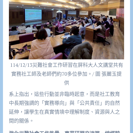
114/12/13災難社會工作研習在屏科大人文講堂共有
實務社工師及老師們約70多位參加。/ 圖 張麗玉提
供
系上指出，這些行動並非臨時起意，而是社工教育
中長期強調的「實務導向」與「公共責任」的自然
延伸，讓學生在真實情境中理解制度、資源與人之
間的關係。