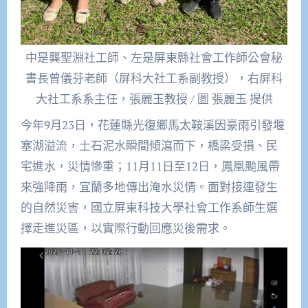
中是龔聖淵社工師、左是屏東縣社會工作師公會秘
書長曾儀芬老師（屏科大社工系副教授），右屏科
大社工系系主任，張麗玉教授 / 圖 張麗玉 提供
今年9月23日，花蓮縣光復鄉馬太鞍溪因豪雨引發堰
塞湖溢流，土石泥水瞬間傾瀉而下，橋梁受損、民
宅進水，災情慘重；11月11日至12日，鳳凰颱風帶
來強降雨，宜蘭多地傳出淹水災情。面對接連發生
的自然災害，國立屏東科技大學社會工作系師生選
擇走進災區，以實際行動回應災後需求。