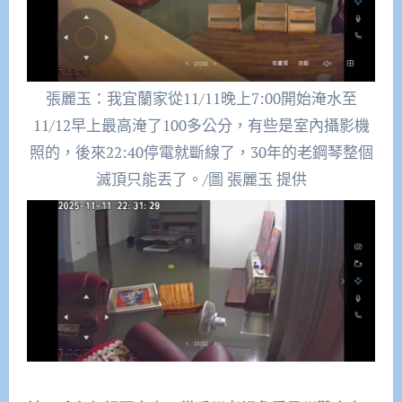
張麗玉：我宜蘭家從11/11晚上7:00開始淹水至
11/12早上最高淹了100多公分，有些是室內攝影機
照的，後來22:40停電就斷線了，30年的老鋼琴整個
滅頂只能丟了。/圖 張麗玉 提供