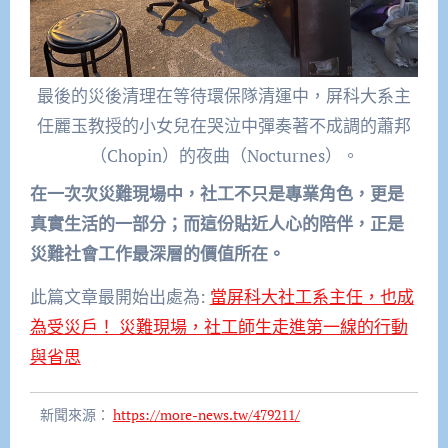
最後的災後清理在等待環保隊清運中，屏科大系主
任麗玉教授的小女兒在哭泣中彈奏著不成調的蕭邦
（Chopin）的夜曲（Nocturnes）。
在一次次災難現場中，社工不只是專業角色，更是
真實生活的一部分；而這份貼近人心的陪伴，正是
災難社會工作最深層的價值所在。
此篇文章最開始出處為:
當屏科大社工系主任，也成
為受災戶！ 災難現場，社工師生走進第一線的行動
與省思
新聞來源：
https://more-news.tw/479211/