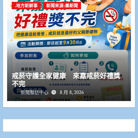
.地方新鮮事
新聞來源:墨新聞
戒菸守護全家健康 來嘉戒菸好禮獎
不完
新聞聯訪中心
8 月 8, 2026