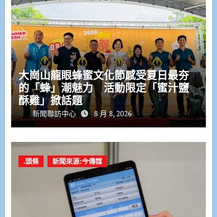
大崗山龍眼蜂蜜文化節感受夏日最夯
的「蜂」潮魅力 活動限定「蜜汁鹽
酥雞」掀話題
新聞聯訪中心
8 月 8, 2026
.頭條
新聞來源:今傳媒