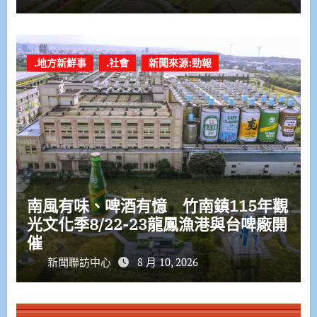
.地方新鮮事
.社會
新聞來源:勁報
南風有味、啤酒有憶 竹南鎮115年觀
光文化季8/22-23龍鳳漁港與台啤廠開
催
新聞聯訪中心
8 月 10, 2026