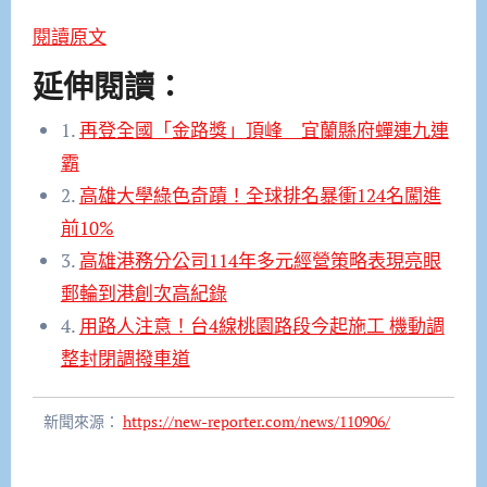
閱讀原文
延伸閱讀：
1.
再登全國「金路獎」頂峰 宜蘭縣府蟬連九連
霸
2.
高雄大學綠色奇蹟！全球排名暴衝124名闖進
前10%
3.
高雄港務分公司114年多元經營策略表現亮眼
郵輪到港創次高紀錄
4.
用路人注意！台4線桃園路段今起施工 機動調
整封閉調撥車道
新聞來源：
https://new-reporter.com/news/110906/