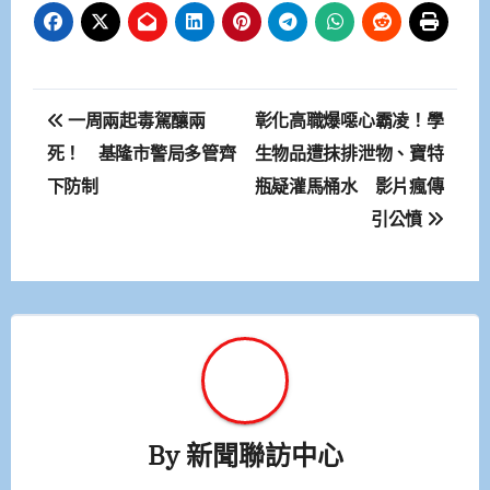
文
一周兩起毒駕釀兩
彰化高職爆噁心霸凌！學
章
死！ 基隆市警局多管齊
生物品遭抹排泄物、寶特
下防制
瓶疑灌馬桶水 影片瘋傳
導
引公憤
覽
By
新聞聯訪中心