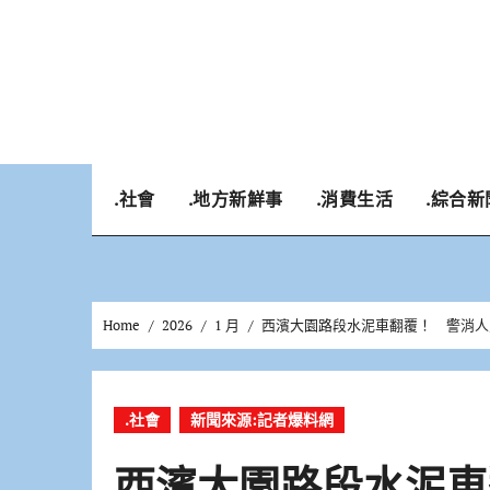
Skip
to
content
.社會
.地方新鮮事
.消費生活
.綜合新
Home
2026
1 月
西濱大園路段水泥車翻覆！ 警消人
.社會
新聞來源:記者爆料網
西濱大園路段水泥車