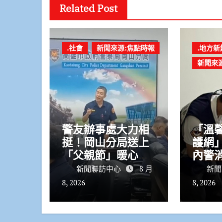
Related Post
.社會
新聞來源:焦點時報
.地方新
新聞來
警友辦事處大力相
「溫
挺！岡山分局送上
護網」
「父親節」暖心祝
內警
福
居翁
新聞聯訪中心
8 月
新聞
8, 2026
8, 2026