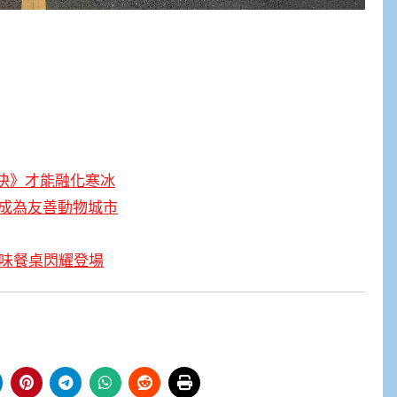
決》才能融化寒冰
成為友善動物城市
鹽味餐桌閃耀登場