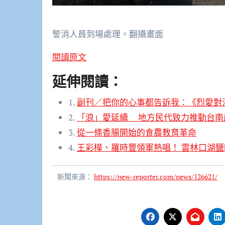
警消人員到場處理。翻攝畫面
閱讀原文
延伸閱讀：
1.
副刊／把你的心事都告訴我：《烈愛對
2.
「浪」愛延續 地方民代致力推動台南
3.
從一條香腸開始的食農教育革命
4.
王彩樺、羅時豐領軍熱唱！ 雲林口湖
新聞來源：
https://new-reporter.com/news/126621/