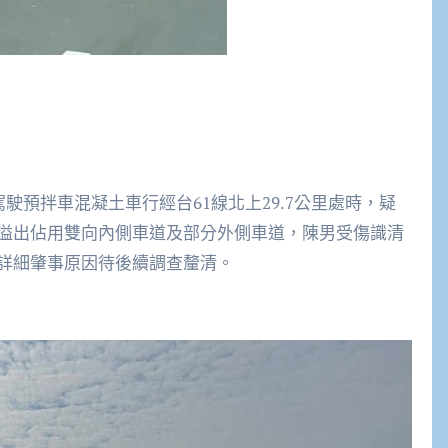
駛預拌車混凝土車行經台61線北上29.7公里處時，疑
溢出佔用雙向內側車道及部分外側車道，陳男受傷識清
詳細肇事原因待後續調查釐清。