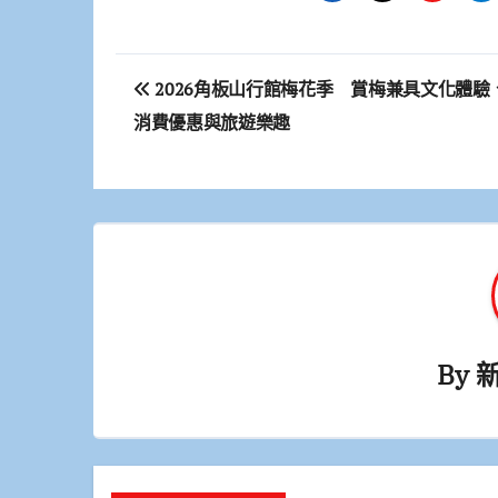
文
2026角板山行館梅花季 賞梅兼具文化體驗
章
消費優惠與旅遊樂趣
導
覽
By