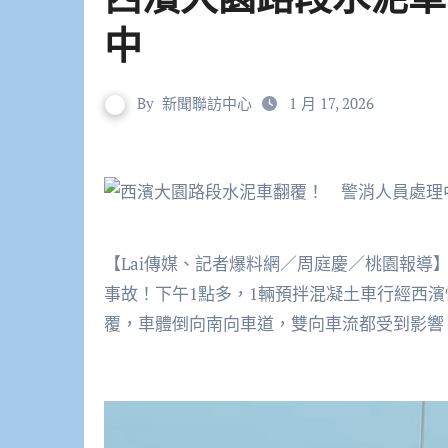
中
By
新聞聯訪中心
1 月 17, 2026
【Lai傳媒、記者爆料網／周庭慶／桃園報導
事故！下午1點多，1輛預拌混凝土車行經西濱
覆，車體倒向南向車道，雙向車流都受到影