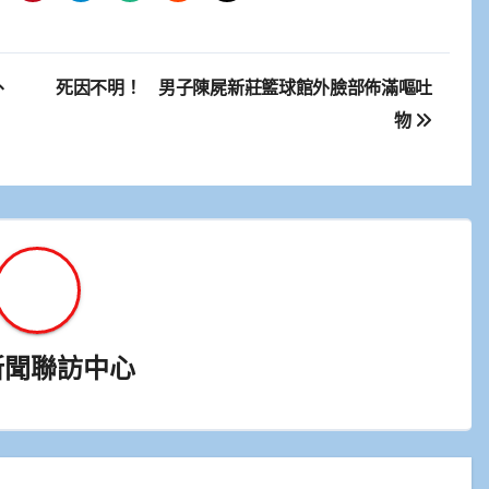
、
死因不明！ 男子陳屍新莊籃球館外臉部佈滿嘔吐
物
新聞聯訪中心