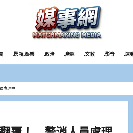
聞
.影視.娛樂
.政治
.產經
.文教
.影音
.運
員處理中
翻覆！ 警消人員處理