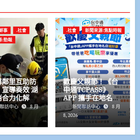
鮮事
.社會
.社會
新聞來源:焦點時報
源:勁報
馨鄰里互助防
歡慶父親節！《台
宣導奏效 湖
中通TCPASS》
消合力化解獨
APP 攜手在地名店
危機
熱情端好康
聯訪中心
8 月
新聞聯訪中心
8 月
8, 2026