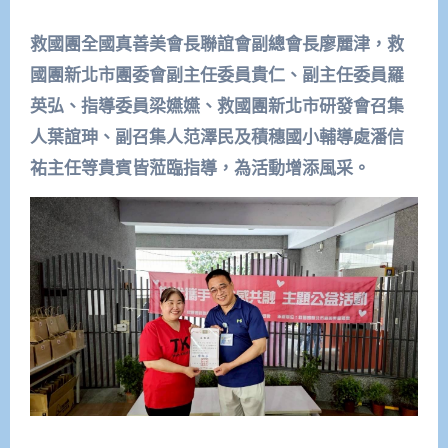
救國團全國真善美會長聯誼會副總會長廖麗津，救
國團新北市團委會副主任委員貴仁、副主任委員羅
英弘、指導委員梁嬿嬿、救國團新北市研發會召集
人葉誼珅、副召集人范澤民及積穗國小輔導處潘信
祐主任等貴賓皆蒞臨指導，為活動增添風采。