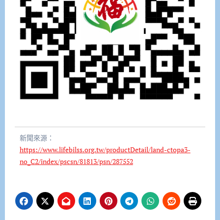
新聞來源：
https://www.lifebilss.org.tw/productDetail/land-ctopa3-
no_C2/index/pscsn/81813/psn/287552