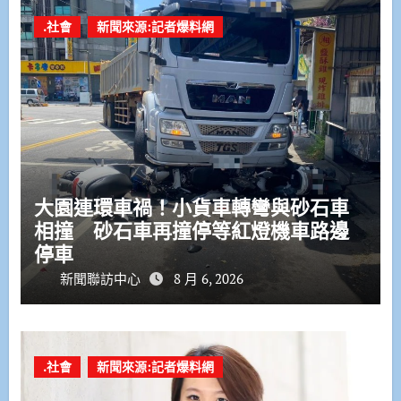
.社會
新聞來源:記者爆料網
大園連環車禍！小貨車轉彎與砂石車
相撞 砂石車再撞停等紅燈機車路邊
停車
新聞聯訪中心
8 月 6, 2026
.社會
新聞來源:記者爆料網