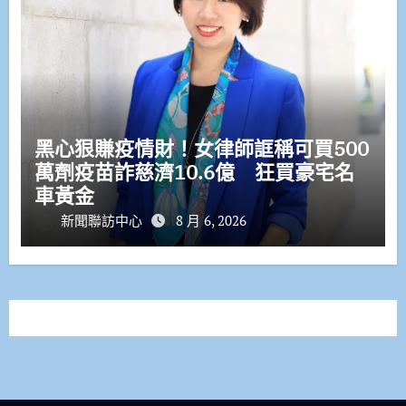
黑心狠賺疫情財！女律師誆稱可買500
萬劑疫苗詐慈濟10.6億 狂買豪宅名
車黃金
新聞聯訪中心
8 月 6, 2026