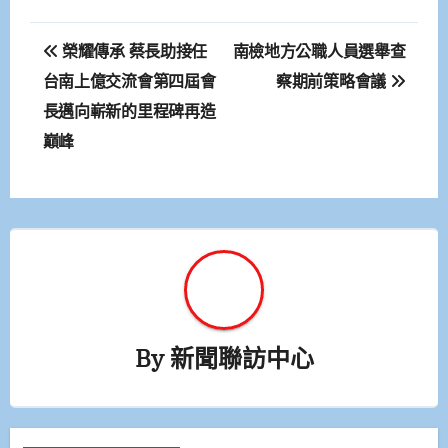
文
榮耀傳承 蔡長助接任
南檢地方公職人員選舉查
章
台南上億交流會第四屆會
察期前策略會議
長邁向嶄新的里程碑再造
導
巔峰
覽
By
新聞聯訪中心